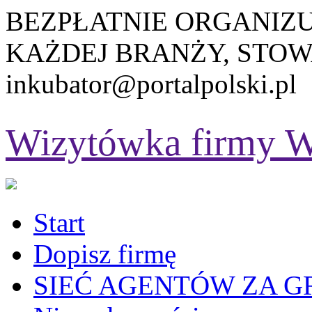
BEZPŁATNIE ORGANIZ
KAŻDEJ BRANŻY, STOW
inkubator@portalpolski.pl
Wizytówka firmy
W
Start
Dopisz firmę
SIEĆ AGENTÓW ZA G