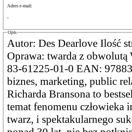
Adres e-mail:
-
Opis
Autor: Des Dearlove Ilość s
Oprawa: twarda z obwolutą
83-61225-01-0 EAN: 9788361225010 Katego
biznes, marketing, public relations, 
Richarda Bransona to bestse
temat fenomenu człowieka in
twarz, i spektakularnego su
ponad 30 lat, nie bez potkni