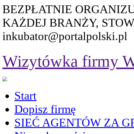
BEZPŁATNIE ORGANIZ
KAŻDEJ BRANŻY, STOW
inkubator@portalpolski.pl
Wizytówka firmy
W
Start
Dopisz firmę
SIEĆ AGENTÓW ZA G