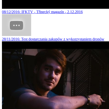
08/12/2016
: IFKTV - Třinecký magazín - 2.12.2016
28/11/2016
: Test dostarczania zakupów z wykorzystaniem dronów