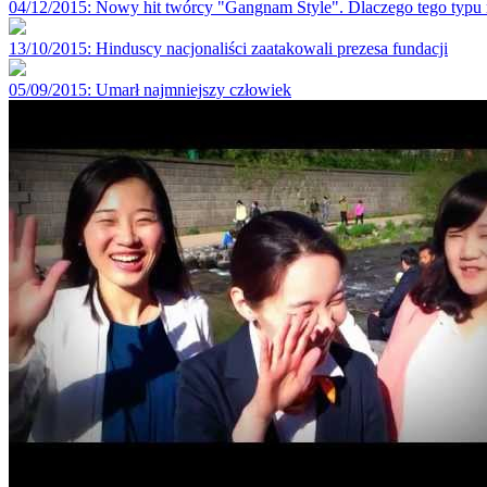
04/12/2015
: Nowy hit twórcy "Gangnam Style". Dlaczego tego typu 
13/10/2015
: Hinduscy nacjonaliści zaatakowali prezesa fundacji
05/09/2015
: Umarł najmniejszy człowiek