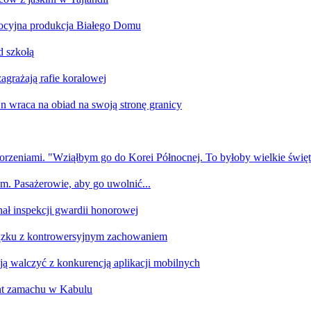
ocyjna produkcja Białego Domu
d szkołą
agrażają rafie koralowej
n wraca na obiad na swoją stronę granicy
korzeniami. "Wziąłbym go do Korei Północnej. To byłoby wielkie świę
em. Pasażerowie, aby go uwolnić...
ł inspekcji gwardii honorowej
wiązku z kontrowersyjnym zachowaniem
 walczyć z konkurencją aplikacji mobilnych
nt zamachu w Kabulu