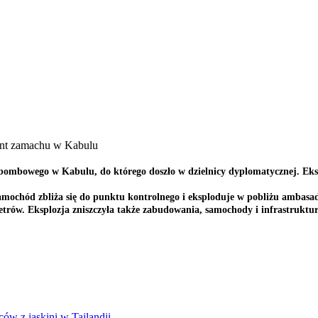
ent zamachu w Kabulu
u bombowego w Kabulu, do którego doszło w dzielnicy dyplomatycznej. 
 samochód zbliża się do punktu kontrolnego i eksploduje w pobliżu amba
metrów. Eksplozja zniszczyła także zabudowania, samochody i infrastruktu
ców z jaskini w Tajlandii