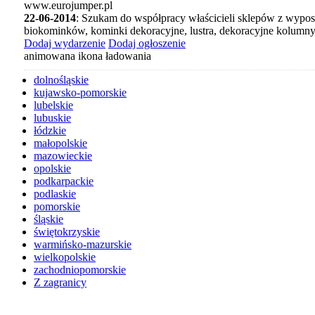
www.eurojumper.pl
22-06-2014
: Szukam do współpracy właścicieli sklepów z wypo
biokominków, kominki dekoracyjne, lustra, dekoracyjne kolumn
Dodaj wydarzenie
Dodaj ogłoszenie
animowana ikona ładowania
dolnośląskie
kujawsko-pomorskie
lubelskie
lubuskie
łódzkie
małopolskie
mazowieckie
opolskie
podkarpackie
podlaskie
pomorskie
śląskie
świętokrzyskie
warmińsko-mazurskie
wielkopolskie
zachodniopomorskie
Z zagranicy