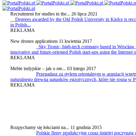
Recruitment for studies in the...
26 lipca 2021
Degrees awarded by the Old Polish University in Kielce is recogn
in Polish...
REKLAMA
New drones applications
11 kwietnia 2017
Sky Tronic, high-tech company based in Wrocław 
innovative and future-oriented Polish start-ups using the Internet 
REKLAMA
Meble indyjskie – jak o nie...
03 lutego 2017
Przepadasz za stylem orientalnym w aranżacji wnę
naturalnego drewna gatunków egzotycznych, które nie rosną w P
REKLAMA
Rozpychamy się łokciami na...
11 grudnia 2015
Polskie firmy produkcyjne coraz śmielej poczynają s