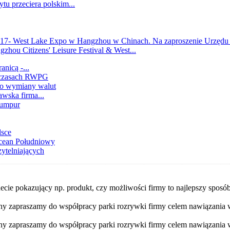
u przeciera polskim...
na 17- West Lake Expo w Hangzhou w Chinach. Na zaproszenie Ur
zhou Citizens' Leisure Festival & West...
anicą -...
h czasach RWPG
wo wymiany walut
wska firma...
Lumpur
lsce
Ocean Południowy
zytelniających
ecie pokazujący np. produkt, czy możliwości firmy to najlepszy sposó
iny zapraszamy do współpracy parki rozrywki firmy celem nawiązania w
iny zapraszamy do współpracy parki rozrywki firmy celem nawiązania w