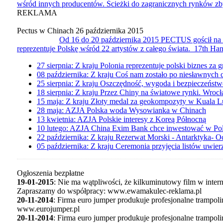
wśród innych producentów. Ścieżki do zagranicznych rynków zbyt
REKLAMA
Pectus w Chinach
26 października 2015
Od 16 do 20 października 2015 PECTUS gościł 
reprezentuje Polskę wśród 22 artystów z całego świata. 17th Hang
27 sierpnia:
Z kraju
Polonia reprezentuje polski biznes za gr
08 października:
Z kraju
Coś nam zostało po niesławnyc
25 sierpnia:
Z kraju
Oszczędność, wygoda i bezpieczeńst
18 sierpnia:
Z kraju
Przez Chiny na światowe rynki. Wrocła
15 maja:
Z kraju
Złoty medal za geokompozyty w Kuala 
28 maja:
AZJA
Polska woda Wysowianka w Chinach
13 kwietnia:
AZJA
Polskie interesy z Koreą Północną
10 lutego:
AZJA
China Exim Bank chce inwestować w Po
22 października:
Z kraju
Rezerwat Morski - Antarktyka- 
05 października:
Z kraju
Ceremonia przyjęcia listów uwier
Ogłoszenia bezpłatne
19-01-2015
: Nie ma wątpliwości, że kilkuminutowy film w intern
Zapraszamy do współpracy: www.ewamakulec-reklama.pl
20-11-2014
: Firma euro jumper produkuje profesjonalne trampol
www.eurojumper.pl
20-11-2014
: Firma euro jumper produkuje profesjonalne trampol