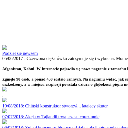
Podziel się newsem
05/06/2017 -
Czerwona ciężarówka zatrzymuje się i wybucha. Mom
Afganistan, Kabul. W Internecie pojawiło się nowe nagranie z zamach
Zginęło 90 osób, a ponad 450 zostało rannych. Na nagraniu widać, jak
uszkodzony, a w miejscu eksplozji powstała dziura o głębokości pięciu 
.
19/08/2018
: Chiński konstruktor stworzył... latający skuter
07/07/2018
: Akcja w Tajlandii trwa, czasu coraz mniej
06/07/2018
: Zginął komandos biorący udział w akcji ratowania chłop