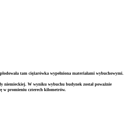
Eksplodowała tam ciężarówka wypełniona materiałami wybuchowymi.
sady niemieckiej. W wyniku wybuchu budynek został poważnie
rę w promieniu czterech kilometrów.