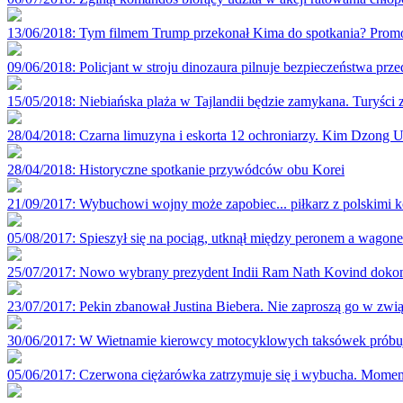
13/06/2018
: Tym filmem Trump przekonał Kima do spotkania? Prom
09/06/2018
: Policjant w stroju dinozaura pilnuje bezpieczeństwa prze
15/05/2018
: Niebiańska plaża w Tajlandii będzie zamykana. Turyści z
28/04/2018
: Czarna limuzyna i eskorta 12 ochroniarzy. Kim Dzong U
28/04/2018
: Historyczne spotkanie przywódców obu Korei
21/09/2017
: Wybuchowi wojny może zapobiec... piłkarz z polskimi 
05/08/2017
: Spieszył się na pociąg, utknął między peronem a wagon
25/07/2017
: Nowo wybrany prezydent Indii Ram Nath Kovind dokona
23/07/2017
: Pekin zbanował Justina Biebera. Nie zaproszą go w z
30/06/2017
: W Wietnamie kierowcy motocyklowych taksówek próbują
05/06/2017
: Czerwona ciężarówka zatrzymuje się i wybucha. Mome