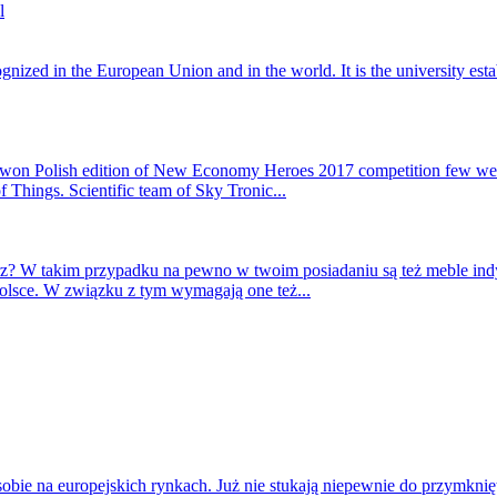
ized in the European Union and in the world. It is the university esta
won Polish edition of New Economy Heroes 2017 competition few week
of Things. Scientific team of Sky Tronic...
trz? W takim przypadku na pewno w twoim posiadaniu są też meble ind
olsce. W związku z tym wymagają one też...
obie na europejskich rynkach. Już nie stukają niepewnie do przymknięty