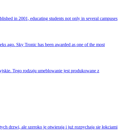
blished in 2001, educating students not only in several campuses
s ago. Sky Tronic has been awarded as one of the most
yjskie. Tego rodzaju umeblowanie jest produkowane z
ch drzwi, ale szeroko je otwierają i już rozpychają się łokciami