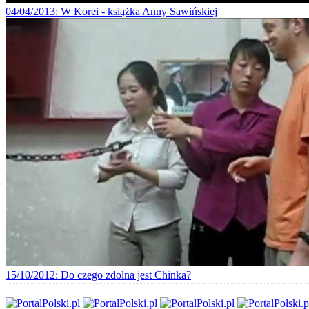
04/04/2013
: W Korei - książka Anny Sawińskiej
15/10/2012
: Do czego zdolna jest Chinka?