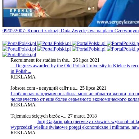
09/05/2007
: Koncert z okazji Dnia Zwycięstwa na placu Czerwon
Recruitment for studies in the...
26 lipca 2021
Degrees awarded by the Old Polish University in Kielce is recogn
in Polish...
REKLAMA
Jobsora.com - ведущий сайт на...
25 lipca 2021
Глобальная пандемия ослабила многие области жизни, но н
человечество от еще более серьезного экономического кол
REKLAMA
Tajemnica ściętych brzóz -...
27 marca 2018
Jurij Gagarin jako pierwszy człowiek wykonał lot 
wyprzedził wielkie światowe potęgi ekonomiczne i militarne, na
REKLAMA