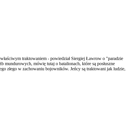
niewłaściwym traktowaniem - powiedział Siergiej Ławrow o "paradzie
użb mundurowych, mówię tutaj o batalionach, które są posłuszne
zego złego w zachowaniu bojowników. Jeńcy są traktowani jak ludzie,