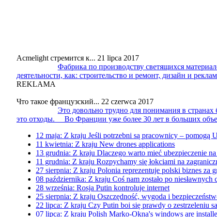
Acmelight стремится к...
21 lipca 2017
Фабрика по производству светящихся материало
деятельности, как: строительство и ремонт, дизайн и реклам
REKLAMA
Что такое французский...
22 czerwca 2017
Это довольно трудно для понимания в странах 
это отходы. Во Франции уже более 30 лет в больших объем
12 maja:
Z kraju
Jeśli potrzebni są pracownicy – pomogą 
11 kwietnia:
Z kraju
New drones applications
13 grudnia:
Z kraju
Dlaczego warto mieć ubezpieczenie na
11 grudnia:
Z kraju
Rozpychamy się łokciami na zagranicz
27 sierpnia:
Z kraju
Polonia reprezentuje polski biznes za gr
08 października:
Z kraju
Coś nam zostało po niesławnyc
28 września:
Rosja
Putin kontroluje internet
25 sierpnia:
Z kraju
Oszczędność, wygoda i bezpieczeńst
22 lipca:
Z kraju
Czy Putin boi się prawdy o zestrzeleniu 
07 lipca:
Z kraju
Polish Marko-Okna's windows are installed