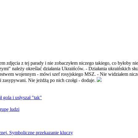
łem zdjęcia z tej parady i nie zobaczyłem niczego takiego, co byłoby 
ymi" należy określać działania Ukraińców. - Działania ukraińskich sł
zestępstwem wojennym - mówi szef rosyjskiego MSZ. - Nie widziałem nic
i zasypywani. Nie jeżdżą po nich czołgi‬ - dodaje.
ł gola i usłyszał "tak"
upę ludzi
nej. Symboliczne przekazanie kluczy