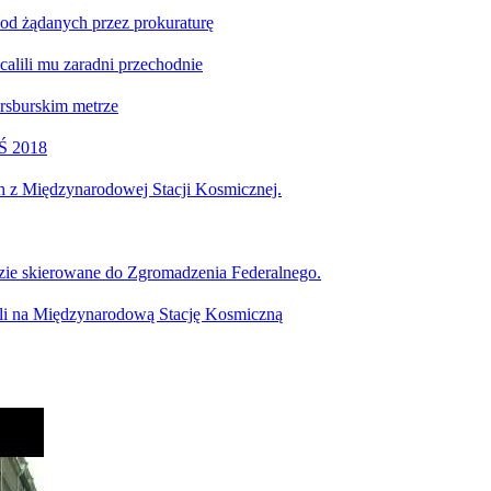
od żądanych przez prokuraturę
calili mu zaradni przechodnie
ersburskim metrze
MŚ 2018
ch z Międzynarodowej Stacji Kosmicznej.
dzie skierowane do Zgromadzenia Federalnego.
rafili na Międzynarodową Stację Kosmiczną