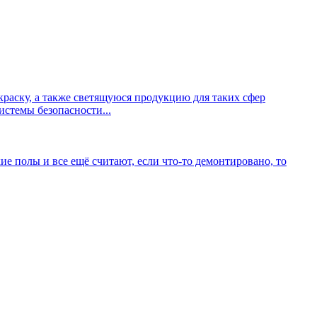
краску, а также светящуюся продукцию для таких сфер
системы безопасности...
ие полы и все ещё считают, если что-то демонтировано, то