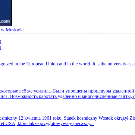
ym w Moskwie
ized in the European Union and in the world. It is the university esta
екоторые всё же усилила. Были упрощены процедуры удаленной 
лапса. Возможность работать удаленно и многочисленные сайты, 
kosmiczny 12 kwietnia 1961 roku. Statek kosmiczny Wostok okrążył Zie
wet USA, które także przygotowywały pierwszy...