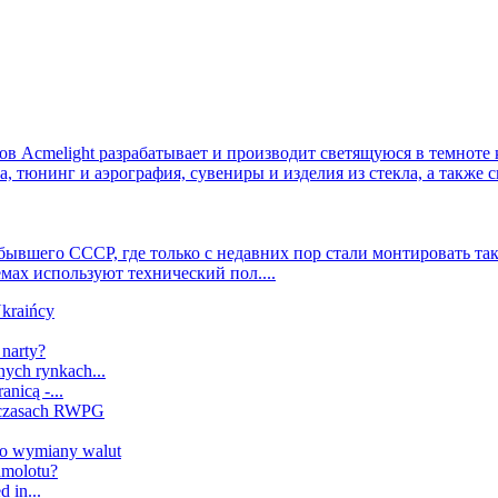
в Acmelight разрабатывает и производит светящуюся в темноте 
а, тюнинг и аэрография, сувениры и изделия из стекла, а также 
бывшего СССР, где только с недавних пор стали монтировать так
ах используют технический пол....
Ukraińcy
 narty?
nych rynkach...
anicą -...
h czasach RWPG
wo wymiany walut
samolotu?
 in...