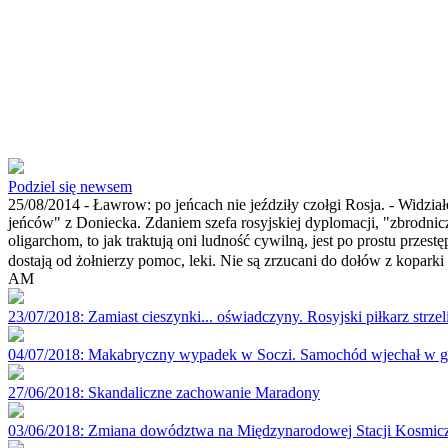
Podziel się newsem
25/08/2014 -
Ławrow: po jeńcach nie jeździły czołgi
Rosja. - Widzia
jeńców" z Doniecka. Zdaniem szefa rosyjskiej dyplomacji, "zbrodnicz
oligarchom, to jak traktują oni ludność cywilną, jest po prostu pr
dostają od żołnierzy pomoc, leki. Nie są zrzucani do dołów z koparki 
AM
23/07/2018
: Zamiast cieszynki... oświadczyny. Rosyjski piłkarz strzeli
04/07/2018
: Makabryczny wypadek w Soczi. Samochód wjechał w gr
27/06/2018
: Skandaliczne zachowanie Maradony
03/06/2018
: Zmiana dowództwa na Międzynarodowej Stacji Kosmicz