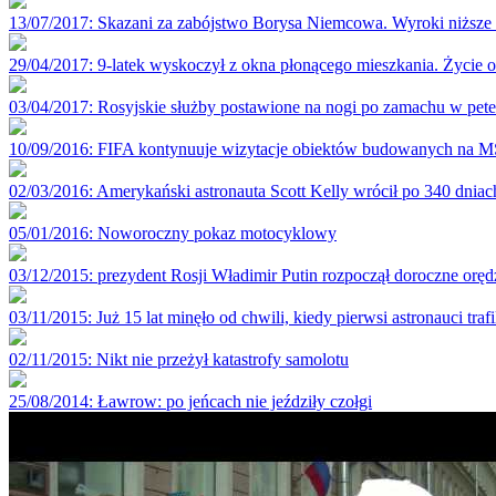
13/07/2017
: Skazani za zabójstwo Borysa Niemcowa. Wyroki niższe 
29/04/2017
: 9-latek wyskoczył z okna płonącego mieszkania. Życie o
03/04/2017
: Rosyjskie służby postawione na nogi po zamachu w pet
10/09/2016
: FIFA kontynuuje wizytacje obiektów budowanych na 
02/03/2016
: Amerykański astronauta Scott Kelly wrócił po 340 dnia
05/01/2016
: Noworoczny pokaz motocyklowy
03/12/2015
: prezydent Rosji Władimir Putin rozpoczął doroczne orę
03/11/2015
: Już 15 lat minęło od chwili, kiedy pierwsi astronauci t
02/11/2015
: Nikt nie przeżył katastrofy samolotu
25/08/2014
: Ławrow: po jeńcach nie jeździły czołgi