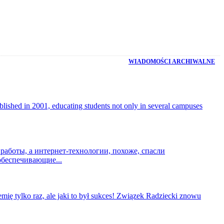
WIADOMOŚCI ARCHIWALNE
blished in 2001, educating students not only in several campuses
работы, а интернет-технологии, похоже, спасли
обеспечивающие...
mię tylko raz, ale jaki to był sukces! Związek Radziecki znowu