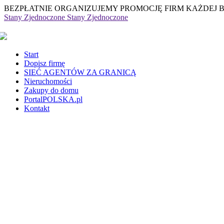
BEZPŁATNIE ORGANIZUJEMY PROMOCJĘ FIRM KAŻDEJ 
Stany Zjednoczone
Stany Zjednoczone
Start
Dopisz firmę
SIEĆ AGENTÓW ZA GRANICĄ
Nieruchomości
Zakupy do domu
PortalPOLSKA.pl
Kontakt