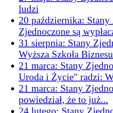
ludzi
20 października:
Stany
Zjednoczone są wypłac
31 sierpnia:
Stany Zjed
Wyższa Szkoła Biznesu-
21 marca:
Stany Zjedn
Uroda i Życie" radzi:
21 marca:
Stany Zjedn
powiedział, że to już...
24 lutego:
Stany Zjedn