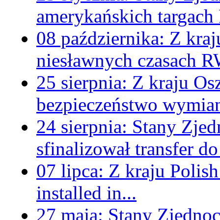
amerykańskich targach 
08 października:
Z kraj
niesławnych czasach 
25 sierpnia:
Z kraju
Osz
bezpieczeństwo wymia
24 sierpnia:
Stany Zjed
sfinalizował transfer d
07 lipca:
Z kraju
Polis
installed in...
27 maja:
Stany Zjedno