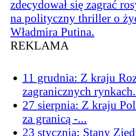
zdecydował się zagrać ros
na polityczny thriller o ży
Władmira Putina.
REKLAMA
11 grudnia:
Z kraju
Roz
zagranicznych rynkach.
27 sierpnia:
Z kraju
Pol
za granicą -...
23 stycznia:
Stany Zje