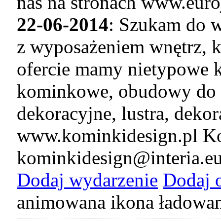
nas na stronach www.euro
22-06-2014
: Szukam do w
z wyposażeniem wnętrz, k
ofercie mamy nietypowe k
kominkowe, obudowy do 
dekoracyjne, lustra, deko
www.kominkidesign.pl Ko
kominkidesign@interia.e
Dodaj wydarzenie
Dodaj 
animowana ikona ładowan