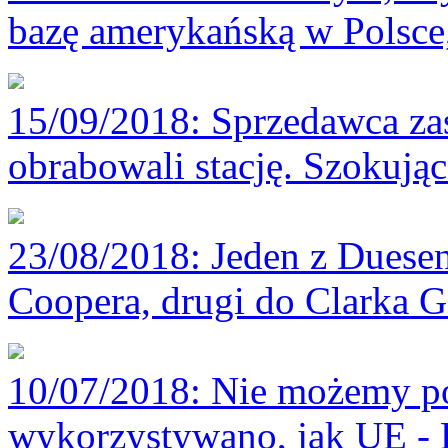
bazę amerykańską w Polsce
15/09/2018
: Sprzedawca za
obrabowali stację. Szokują
23/08/2018
: Jeden z Duese
Coopera, drugi do Clarka G
10/07/2018
: Nie możemy p
wykorzystywano, jak UE -