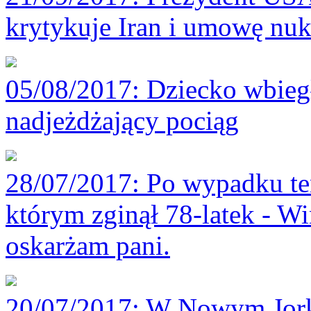
krytykuje Iran i umowę nu
05/08/2017
: Dziecko wbieg
nadjeżdżający pociąg
28/07/2017
: Po wypadku te
którym zginął 78-latek - Win
oskarżam pani.
20/07/2017
: W Nowym Jorku