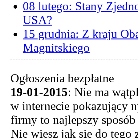
08 lutego:
Stany Zjedn
USA?
15 grudnia:
Z kraju
Oba
Magnitskiego
Ogłoszenia bezpłatne
19-01-2015
: Nie ma wątp
w internecie pokazujący n
firmy to najlepszy sposó
Nie wiesz jak się do tego