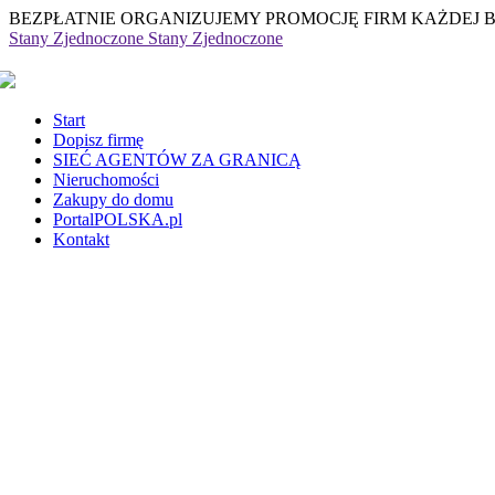
BEZPŁATNIE ORGANIZUJEMY PROMOCJĘ FIRM KAŻDEJ 
Stany Zjednoczone
Stany Zjednoczone
Start
Dopisz firmę
SIEĆ AGENTÓW ZA GRANICĄ
Nieruchomości
Zakupy do domu
PortalPOLSKA.pl
Kontakt