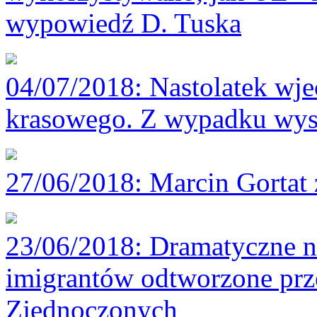
wypowiedź D. Tuska
04/07/2018
: Nastolatek wj
krasowego. Z wypadku wys
27/06/2018
: Marcin Gortat
23/06/2018
: Dramatyczne n
imigrantów odtworzone prz
Zjednoczonych