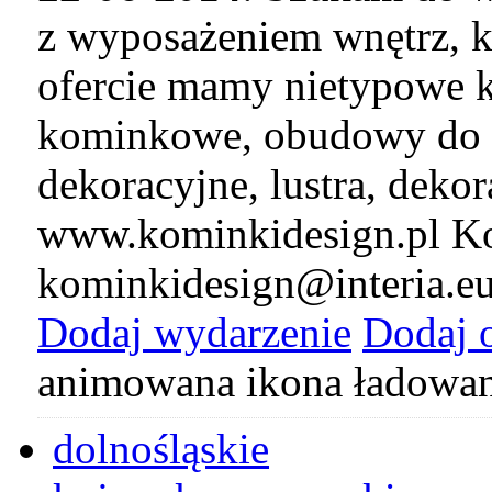
z wyposażeniem wnętrz, k
ofercie mamy nietypowe k
kominkowe, obudowy do 
dekoracyjne, lustra, deko
www.kominkidesign.pl Ko
kominkidesign@interia.e
Dodaj wydarzenie
Dodaj 
animowana ikona ładowan
dolnośląskie