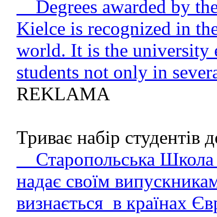
Degrees awarded by the 
Kielce is recognized in t
world. It is the university
students not only in sever
REKLAMA
Триває набір студентів до
Старопольська Школа В
надає своїм випускникам
визнається в країнах Єв