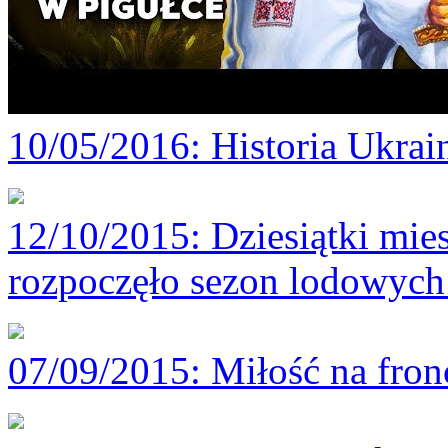
10/05/2016
: Historia Ukra
12/10/2015
: Dziesiątki mi
rozpoczęło sezon lodowych 
07/09/2015
: Miłość na fron