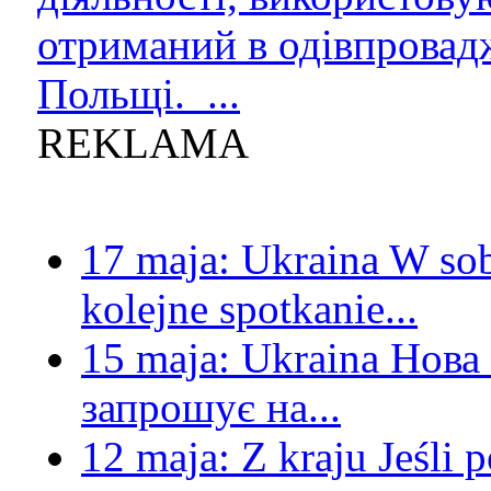
отриманий в одівпровад
Польщі. ...
REKLAMA
17 maja:
Ukraina
W sob
kolejne spotkanie...
15 maja:
Ukraina
Нова 
запрошує на...
12 maja:
Z kraju
Jeśli 