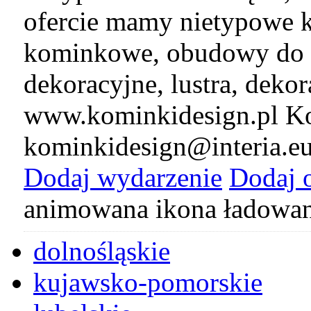
ofercie mamy nietypowe k
kominkowe, obudowy do 
dekoracyjne, lustra, deko
www.kominkidesign.pl Ko
kominkidesign@interia.e
Dodaj wydarzenie
Dodaj 
animowana ikona ładowan
dolnośląskie
kujawsko-pomorskie