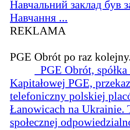
Навчальний заклад був з
Навчання ...
REKLAMA
PGE Obrót po raz kolejny.
PGE Obrót, spółka 
Kapitałowej PGE, przekaz
telefoniczny polskiej pla
Łanowicach na Ukrainie. T
społecznej odpowiedzialn