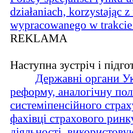
działaniach, korzystając 
wypracowanego w trakcie
REKLAMA
Наступна зустріч і підгот
Державні органи Ук
реформу, аналогічну пол
системіпенсійного страх
фахівці страхового ринку
діяльності, використову