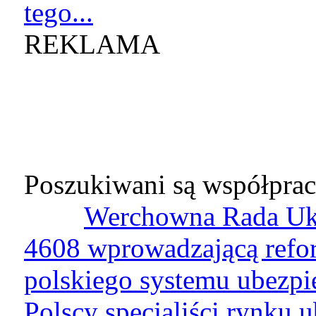
tego...
REKLAMA
Poszukiwani są współprac
Werchowna Rada Ukr
4608 wprowadzającą refo
polskiego systemu ubezp
Polscy specjaliści rynku 