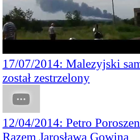
17/07/2014
: Malezyjski sa
został zestrzelony
12/04/2014
: Petro Porosze
Razem Jarosława Gowina