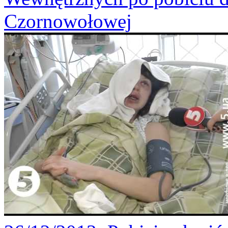
Czornowołowej