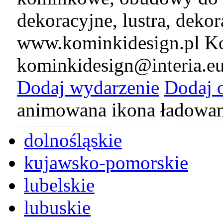
dekoracyjne, lustra, deko
www.kominkidesign.pl Ko
kominkidesign@interia.e
Dodaj wydarzenie
Dodaj 
animowana ikona ładowan
dolnośląskie
kujawsko-pomorskie
lubelskie
lubuskie