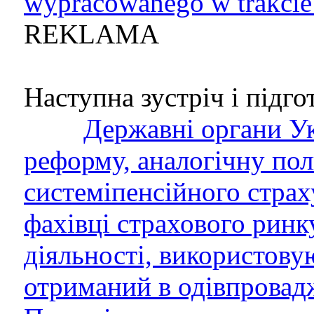
wypracowanego w trakcie
REKLAMA
Наступна зустріч і підгот
Державні органи Ук
реформу, аналогічну пол
системіпенсійного страх
фахівці страхового ринку
діяльності, використову
отриманий в одівпровад