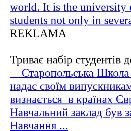
world. It is the university
students not only in sever
REKLAMA
Триває набір студентів до
Старопольська Школа В
надає своїм випускникам
визнається в країнах Єв
Навчальний заклад був з
Навчання ...