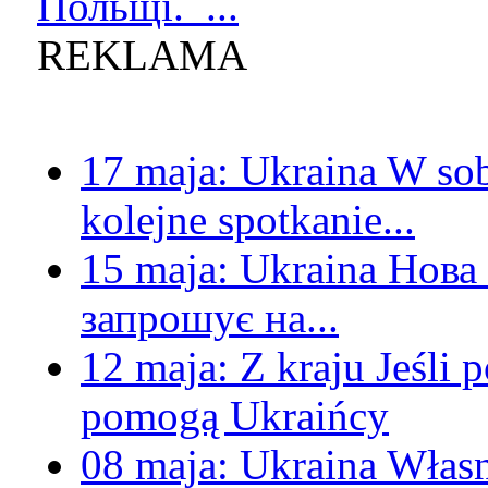
Польщі. ...
REKLAMA
17 maja:
Ukraina
W sob
kolejne spotkanie...
15 maja:
Ukraina
Нова 
запрошує на...
12 maja:
Z kraju
Jeśli 
pomogą Ukraińcy
08 maja:
Ukraina
Własn