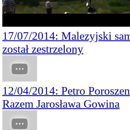
17/07/2014
: Malezyjski sa
został zestrzelony
12/04/2014
: Petro Porosze
Razem Jarosława Gowina