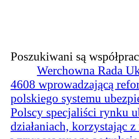
Poszukiwani są współprac
Werchowna Rada Ukr
4608 wprowadzającą refo
polskiego systemu ubezp
Polscy specjaliści rynku 
działaniach, korzystając 