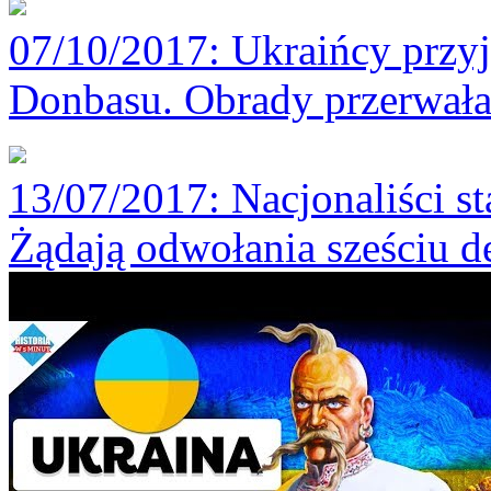
07/10/2017
: Ukraińcy przyj
Donbasu. Obrady przerwał
13/07/2017
: Nacjonaliści st
Żądają odwołania sześciu 