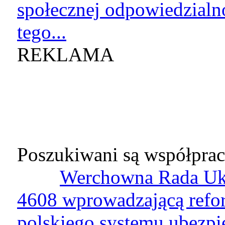
społecznej odpowiedzialn
tego...
REKLAMA
Poszukiwani są współprac
Werchowna Rada Ukr
4608 wprowadzającą refo
polskiego systemu ubezp