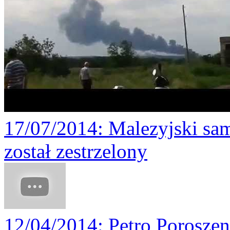
17/07/2014
: Malezyjski sa
został zestrzelony
12/04/2014
: Petro Porosze