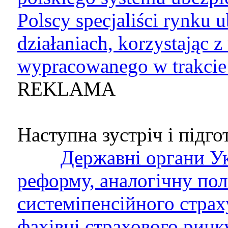
Polscy specjaliści rynku 
działaniach, korzystając 
wypracowanego w trakcie
REKLAMA
Наступна зустріч і підгот
Державні органи Ук
реформу, аналогічну пол
системіпенсійного страх
фахівці страхового ринку