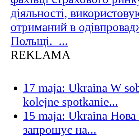
діяльності, використову
отриманий в одівпровад
Польщі. ...
REKLAMA
17 maja:
Ukraina
W sob
kolejne spotkanie...
15 maja:
Ukraina
Нова 
запрошує на...