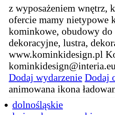
z wyposażeniem wnętrz, k
ofercie mamy nietypowe k
kominkowe, obudowy do 
dekoracyjne, lustra, deko
www.kominkidesign.pl Ko
kominkidesign@interia.e
Dodaj wydarzenie
Dodaj 
animowana ikona ładowan
dolnośląskie