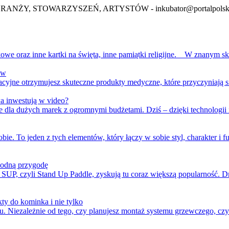
BRANŻY, STOWARZYSZEŃ, ARTYSTÓW -
inkubator@portalpolsk
we oraz inne kartki na święta, inne pamiątki religijne. W znanym sklep
aw
cyjne otrzymujesz skuteczne produkty medyczne, które przyczyniają s
a inwestują w video?
dla dużych marek z ogromnymi budżetami. Dziś – dzięki technologii i 
ie. To jeden z tych elementów, który łączy w sobie styl, charakter i f
wodną przygodę
 SUP, czyli Stand Up Paddle, zyskują tu coraz większą popularność
ty do kominka i nie tylko
iezależnie od tego, czy planujesz montaż systemu grzewczego, czy m