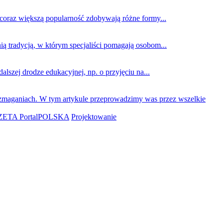
 coraz większą popularność zdobywają różne formy...
ą tradycją, w którym specjaliści pomagają osobom...
szej drodze edukacyjnej, np. o przyjęciu na...
 zmaganiach. W tym artykule przeprowadzimy was przez wszelkie
ETA PortalPOLSKA
Projektowanie