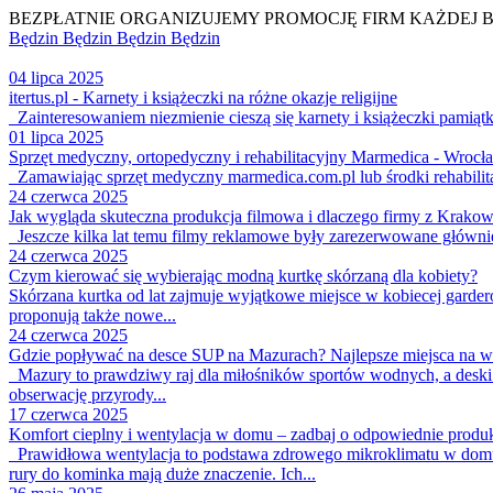
BEZPŁATNIE ORGANIZUJEMY PROMOCJĘ FIRM KAŻDEJ 
Będzin
Będzin
Będzin
Będzin
04 lipca 2025
itertus.pl - Karnety i książeczki na różne okazje religijne
Zainteresowaniem niezmienie cieszą się karnety i książeczki pamiątko
01 lipca 2025
Sprzęt medyczny, ortopedyczny i rehabilitacyjny Marmedica - Wrocł
Zamawiając sprzęt medyczny marmedica.com.pl lub środki rehabilita
24 czerwca 2025
Jak wygląda skuteczna produkcja filmowa i dlaczego firmy z Krakow
Jeszcze kilka lat temu filmy reklamowe były zarezerwowane głównie 
24 czerwca 2025
Czym kierować się wybierając modną kurtkę skórzaną dla kobiety?
Skórzana kurtka od lat zajmuje wyjątkowe miejsce w kobiecej garderob
proponują także nowe...
24 czerwca 2025
Gdzie popływać na desce SUP na Mazurach? Najlepsze miejsca na 
Mazury to prawdziwy raj dla miłośników sportów wodnych, a deski
obserwację przyrody...
17 czerwca 2025
Komfort cieplny i wentylacja w domu – zadbaj o odpowiednie produk
Prawidłowa wentylacja to podstawa zdrowego mikroklimatu w domu. N
rury do kominka mają duże znaczenie. Ich...