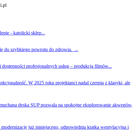
i.pl
ie - katolicki sklep...
ię do szybkiego powrotu do zdrowia. ...
dostępności profesjonalnych usług – produkcja filmów...
unkcjonalność. W 2025 roku projektanci nadal czerpią z klasyki, ale
. Dmuchana deska SUP pozwala na spokojne eksplorowanie akwenów,
odernizację już istniejącego, odpowiednia kratka wentylacyjna i