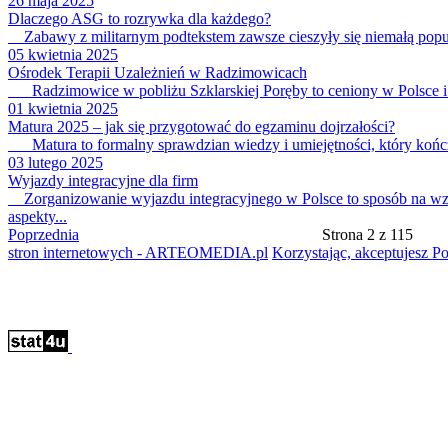
26 maja 2025
Dlaczego ASG to rozrywka dla każdego?
Zabawy z militarnym podtekstem zawsze cieszyły się niemałą popular
05 kwietnia 2025
Ośrodek Terapii Uzależnień w Radzimowicach
Radzimowice w pobliżu Szklarskiej Poręby to ceniony w Polsce i Eu
01 kwietnia 2025
Matura 2025 – jak się przygotować do egzaminu dojrzałości?
Matura to formalny sprawdzian wiedzy i umiejętności, który kończy 
03 lutego 2025
Wyjazdy integracyjne dla firm
Zorganizowanie wyjazdu integracyjnego w Polsce to sposób na wzmo
aspekty...
Poprzednia
Strona 2 z 115
stron internetowych - ARTEOMEDIA.pl
Korzystając, akceptujesz Po