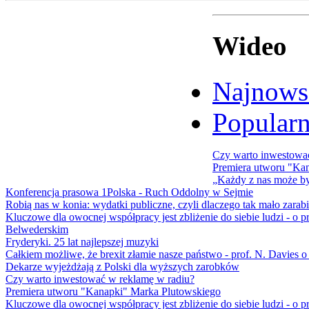
Wideo
Najnows
Popular
Czy warto inwestowa
Premiera utworu "Ka
„Każdy z nas może b
Konferencja prasowa 1Polska - Ruch Oddolny w Sejmie
Robią nas w konia: wydatki publiczne, czyli dlaczego tak mało zarab
Kluczowe dla owocnej współpracy jest zbliżenie do siebie ludzi - 
Belwederskim
Fryderyki. 25 lat najlepszej muzyki
Całkiem możliwe, że brexit złamie nasze państwo - prof. N. Davies o 
Dekarze wyjeżdżają z Polski dla wyższych zarobków
Czy warto inwestować w reklamę w radiu?
Premiera utworu "Kanapki" Marka Plutowskiego
Kluczowe dla owocnej współpracy jest zbliżenie do siebie ludzi - 