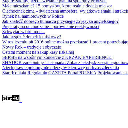
Mądre zakupy przed świętami: plan na spokojny grudzień
Małe mieszkanie? 15 pomysłów, które realnie dodają miejsca
Ciechocinek zimą – świąteczna atmosfera, wyjątkowe smaki i atrakcje
Rynek hal namiotowych w Polsce
Jak znaleźć dobrego tłumacza przysięgłego języka angielskiego?
Preparaty na odchudzanie - porównanie efektywności
Schwytać wiatru moc...
Jak urządzić domek letniskowy?
W rozliczeniu pit 2016 online można przekazać 1 procent potrzebują
Nowy Rok – tradycje i obyczaje
Ostatni moment na zakup kasy fiskalnej
SEPSIS na wspólnym koncercie z KRZAK EXPERIENCE!
SHADOK zadebiutuje 1 listopada! Zobacz teledysk z sesji nagraniow
Niech prawie pół tony nie uderzy w kierowcę podczas zderzenia
Start
Kontakt
Regulamin
GAZETA PortalPOLSKA
Projektowanie 