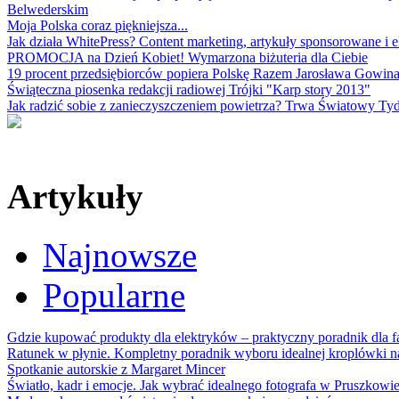
Belwederskim
Moja Polska coraz piękniejsza...
Jak działa WhitePress? Content marketing, artykuły sponsorowane i e
PROMOCJA na Dzień Kobiet! Wymarzona biżuteria dla Ciebie
19 procent przedsiębiorców popiera Polskę Razem Jarosława Gowin
Świąteczna piosenka redakcji radiowej Trójki "Karp story 2013"
Jak radzić sobie z zanieczyszczeniem powietrza? Trwa Światowy Tyd
Artykuły
Najnowsze
Popularne
Gdzie kupować produkty dla elektryków – praktyczny poradnik dla
Ratunek w płynie. Kompletny poradnik wyboru idealnej kroplówki n
Spotkanie autorskie z Margaret Mincer
Światło, kadr i emocje. Jak wybrać idealnego fotografa w Pruszkowi