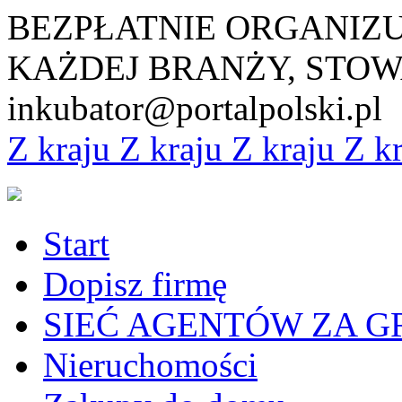
BEZPŁATNIE ORGANIZ
KAŻDEJ BRANŻY, STOW
inkubator@portalpolski.pl
Z kraju
Z kraju
Z kraju
Z k
Start
Dopisz firmę
SIEĆ AGENTÓW ZA G
Nieruchomości