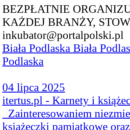
BEZPŁATNIE ORGANIZ
KAŻDEJ BRANŻY, STOW
inkubator@portalpolski.pl
Biała Podlaska
Biała Podla
Podlaska
04 lipca 2025
itertus.pl - Karnety i książe
Zainteresowaniem niezmieni
książeczki pamiątkowe oraz 