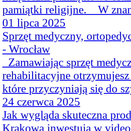
pamiątki religijne. W znany
01 lipca 2025
Sprzęt medyczny, ortopedyc
- Wrocław
Zamawiając sprzęt medycz
rehabilitacyjne otrzymujes
które przyczyniają się do s
24 czerwca 2025
Jak wygląda skuteczna prod
Krakowa inwestują w video