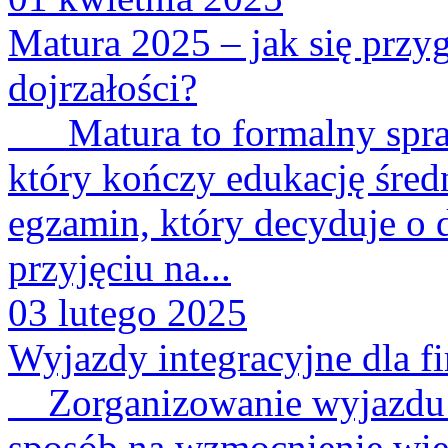
Matura 2025 – jak się prz
dojrzałości?
Matura to formalny spraw
który kończy edukację śred
egzamin, który decyduje o d
przyjęciu na...
03 lutego 2025
Wyjazdy integracyjne dla f
Zorganizowanie wyjazdu i
sposób na wzmocnienie więz