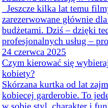
Jeszcze kilka lat temu fil
zarezerwowane głównie dl
budżetami. Dziś – dzięki te
profesjonalnych usług – pro
24 czerwca 2025
Czym kierować się wybiera
kobiety?
Skórzana kurtka od lat zaj
kobiecej garderobie. To jed
w sobie styl, charakter i f