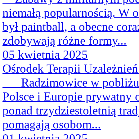
niemałą popularnością. W o
był paintball, a obecne cor
zdobywają różne formy...
05 kwietnia 2025
Ośrodek Terapii Uzależnie
Radzimowice w pobliżu Sz
Polsce i Europie prywatny 
ponad trzydziestoletnią trad
pomagają osobom...
01 kwietnia 2025