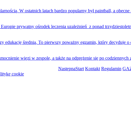
nością. W ostatnich latach bardzo popularny był paintball, a obecne
ropie prywatny ośrodek leczenia uzależnień z ponad trzydziestoletni
edukację średnią. To pierwszy poważny egzamin, który decyduje o dal
cnienie więzi w zespole, a także na odprężenie się po codziennych
Następna
Start
Kontakt
Regulamin
GAZ
litykę cookie