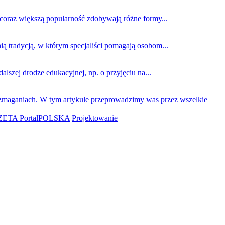
 coraz większą popularność zdobywają różne formy...
ą tradycją, w którym specjaliści pomagają osobom...
szej drodze edukacyjnej, np. o przyjęciu na...
 zmaganiach. W tym artykule przeprowadzimy was przez wszelkie
ETA PortalPOLSKA
Projektowanie