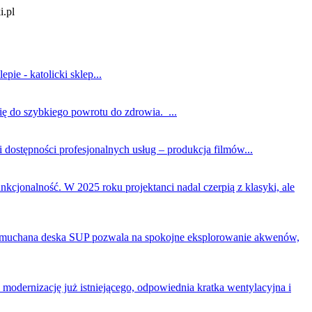
i.pl
ie - katolicki sklep...
ię do szybkiego powrotu do zdrowia. ...
dostępności profesjonalnych usług – produkcja filmów...
unkcjonalność. W 2025 roku projektanci nadal czerpią z klasyki, ale
. Dmuchana deska SUP pozwala na spokojne eksplorowanie akwenów,
odernizację już istniejącego, odpowiednia kratka wentylacyjna i