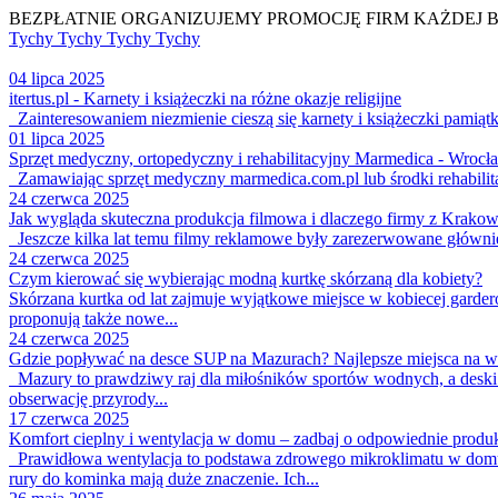
BEZPŁATNIE ORGANIZUJEMY PROMOCJĘ FIRM KAŻDEJ 
Tychy
Tychy
Tychy
Tychy
04 lipca 2025
itertus.pl - Karnety i książeczki na różne okazje religijne
Zainteresowaniem niezmienie cieszą się karnety i książeczki pamiątko
01 lipca 2025
Sprzęt medyczny, ortopedyczny i rehabilitacyjny Marmedica - Wrocł
Zamawiając sprzęt medyczny marmedica.com.pl lub środki rehabilita
24 czerwca 2025
Jak wygląda skuteczna produkcja filmowa i dlaczego firmy z Krakow
Jeszcze kilka lat temu filmy reklamowe były zarezerwowane głównie 
24 czerwca 2025
Czym kierować się wybierając modną kurtkę skórzaną dla kobiety?
Skórzana kurtka od lat zajmuje wyjątkowe miejsce w kobiecej garderob
proponują także nowe...
24 czerwca 2025
Gdzie popływać na desce SUP na Mazurach? Najlepsze miejsca na 
Mazury to prawdziwy raj dla miłośników sportów wodnych, a deski
obserwację przyrody...
17 czerwca 2025
Komfort cieplny i wentylacja w domu – zadbaj o odpowiednie produk
Prawidłowa wentylacja to podstawa zdrowego mikroklimatu w domu. N
rury do kominka mają duże znaczenie. Ich...