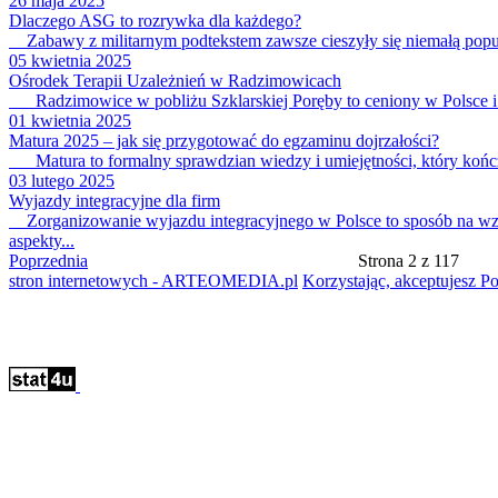
26 maja 2025
Dlaczego ASG to rozrywka dla każdego?
Zabawy z militarnym podtekstem zawsze cieszyły się niemałą popular
05 kwietnia 2025
Ośrodek Terapii Uzależnień w Radzimowicach
Radzimowice w pobliżu Szklarskiej Poręby to ceniony w Polsce i Eu
01 kwietnia 2025
Matura 2025 – jak się przygotować do egzaminu dojrzałości?
Matura to formalny sprawdzian wiedzy i umiejętności, który kończy 
03 lutego 2025
Wyjazdy integracyjne dla firm
Zorganizowanie wyjazdu integracyjnego w Polsce to sposób na wzmo
aspekty...
Poprzednia
Strona 2 z 117
stron internetowych - ARTEOMEDIA.pl
Korzystając, akceptujesz Po