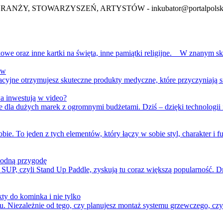
BRANŻY, STOWARZYSZEŃ, ARTYSTÓW -
inkubator@portalpolsk
we oraz inne kartki na święta, inne pamiątki religijne. W znanym sklep
aw
cyjne otrzymujesz skuteczne produkty medyczne, które przyczyniają s
a inwestują w video?
dla dużych marek z ogromnymi budżetami. Dziś – dzięki technologii i 
ie. To jeden z tych elementów, który łączy w sobie styl, charakter i f
wodną przygodę
 SUP, czyli Stand Up Paddle, zyskują tu coraz większą popularność
ty do kominka i nie tylko
iezależnie od tego, czy planujesz montaż systemu grzewczego, czy m