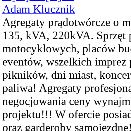
Adam Klucznik
Agregaty prądotwórcze o 
135, kVA, 220kVA. Sprzęt 
motocyklowych, placów bu
eventów, wszelkich imprez 
pikników, dni miast, konce
paliwa! Agregaty profesjon
negocjowania ceny wynajmu
projektu!!! W ofercie posi
oraz garderoby samojezdne!