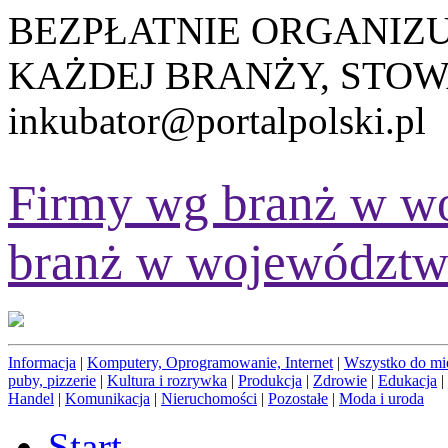
BEZPŁATNIE ORGANIZ
KAŻDEJ BRANŻY, STOW
inkubator@portalpolski.pl
Firmy wg branż w w
branż w województw
Informacja
|
Komputery, Oprogramowanie, Internet
|
Wszystko do mi
puby, pizzerie
|
Kultura i rozrywka
|
Produkcja
|
Zdrowie
|
Edukacja
|
Handel
|
Komunikacja
|
Nieruchomości
|
Pozostałe
|
Moda i uroda
Start