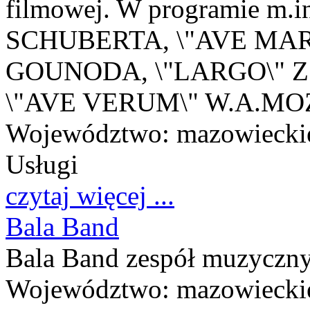
filmowej. W programie m.
SCHUBERTA, \"AVE MARIA
GOUNODA, \"LARGO\" Z 
\"AVE VERUM\" W.A.MO
Województwo:
mazowiecki
Usługi
czytaj więcej ...
Bala Band
Bala Band zespół muzyczn
Województwo:
mazowiecki