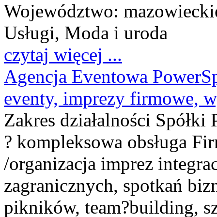
Województwo:
mazowiecki
Usługi, Moda i uroda
czytaj więcej ...
Agencja Eventowa PowerSpo
eventy, imprezy firmowe, 
Zakres działalności Spółki 
? kompleksowa obsługa Fir
/organizacja imprez integr
zagranicznych, spotkań bi
pikników, team?building, s