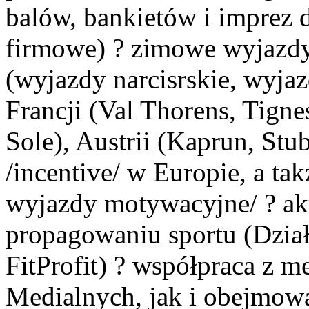
balów, bankietów i imprez d
firmowe) ? zimowe wyjazdy
(wyjazdy narcisrskie, wyja
Francji (Val Thorens, Tigne
Sole), Austrii (Kaprun, St
/incentive/ w Europie, a ta
wyjazdy motywacyjne/ ? ak
propagowaniu sportu (Dział
FitProfit) ? współpraca z 
Medialnych, jak i obejmow