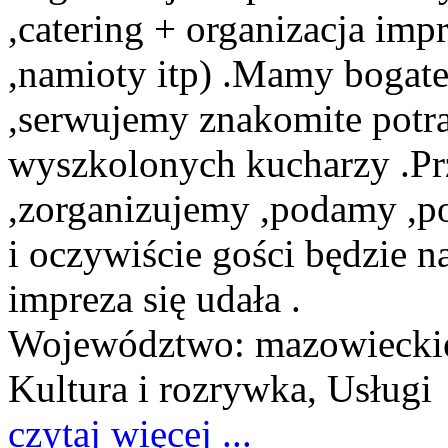
,catering + organizacja imp
,namioty itp) .Mamy bogat
,serwujemy znakomite potr
wyszkolonych kucharzy .P
,zorganizujemy ,podamy ,p
i oczywiście gości będzie 
impreza się udała .
Województwo:
mazowiecki
Kultura i rozrywka, Usługi
czytaj więcej ...