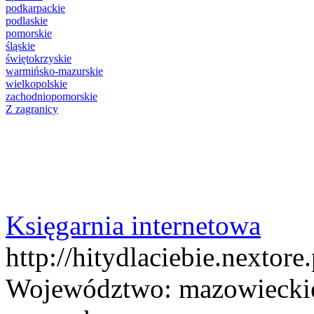
podkarpackie
podlaskie
pomorskie
śląskie
świętokrzyskie
warmińsko-mazurskie
wielkopolskie
zachodniopomorskie
Z zagranicy
Księgarnia internetowa
http://hitydlaciebie.nextore.
Województwo:
mazowiecki