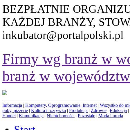
BEZPŁATNIE ORGANIZ
KAŻDEJ BRANŻY, STOW
inkubator@portalpolski.pl
Firmy wg branż w w
branż w województw
Informacja
|
Komputery, Oprogramowanie, Internet
|
Wszystko do mi
puby, pizzerie
|
Kultura i rozrywka
|
Produkcja
|
Zdrowie
|
Edukacja
|
Handel
|
Komunikacja
|
Nieruchomości
|
Pozostałe
|
Moda i uroda
Start