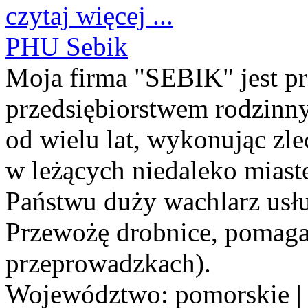
czytaj więcej ...
PHU Sebik
Moja firma "SEBIK" jest pr
przedsiębiorstwem rodzinn
od wielu lat, wykonując zl
w leżących niedaleko miast
Państwu duży wachlarz usłu
Przewożę drobnice, pomagam
przeprowadzkach).
Województwo:
pomorskie
|