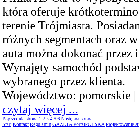
która oferuje krótkoterm
terenie Trójmiasta. Posiad
różnych segmentach oraz w 
auta można dokonać przez in
Wynajęty samochód podstaw
wybranego przez klienta.
Województwo:
pomorskie
|
czytaj więcej ...
Poprzednia strona
1
2
3
4
5
6
Następna strona
Start
Kontakt
Regulamin
GAZETA PortalPOLSKA
Projektowanie 