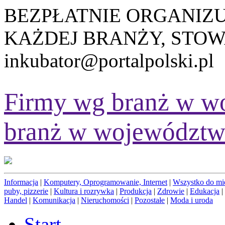
BEZPŁATNIE ORGANIZ
KAŻDEJ BRANŻY, STOW
inkubator@portalpolski.pl
Firmy wg branż w w
branż w województw
Informacja
|
Komputery, Oprogramowanie, Internet
|
Wszystko do mi
puby, pizzerie
|
Kultura i rozrywka
|
Produkcja
|
Zdrowie
|
Edukacja
|
Handel
|
Komunikacja
|
Nieruchomości
|
Pozostałe
|
Moda i uroda
Start