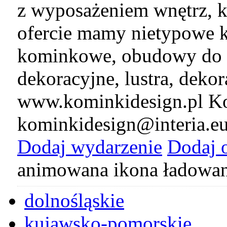
z wyposażeniem wnętrz, k
ofercie mamy nietypowe k
kominkowe, obudowy do 
dekoracyjne, lustra, deko
www.kominkidesign.pl Ko
kominkidesign@interia.e
Dodaj wydarzenie
Dodaj 
animowana ikona ładowan
dolnośląskie
kujawsko-pomorskie