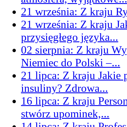
21 września:
Z kraju
Ry
21 września:
Z kraju
Ja
przysięgłego języka...
02 sierpnia:
Z kraju
Wyg
Niemiec do Polski –...
21 lipca:
Z kraju
Jakie
insuliny? Zdrowa...
16 lipca:
Z kraju
Perso
stwórz upominek,...
14 lipca:
Z kraju
Profe