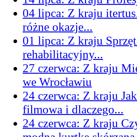
04 lipca:
Z kraju
itertu
różne okazje...
01 lipca:
Z kraju
Sprzęt
rehabilitacyjny...
27 czerwca:
Z kraju
Mi
we Wrocławiu
24 czerwca:
Z kraju
Jak
filmowa i dlaczego...
24 czerwca:
Z kraju
Czy
modną kurtkę skórzaną.