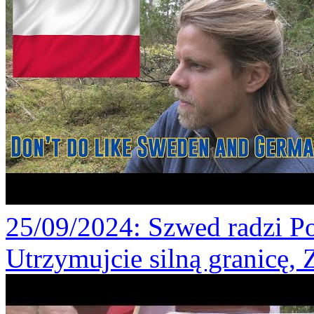
25/09/2024
: Szwed radzi Po
Utrzymujcie silną granicę,