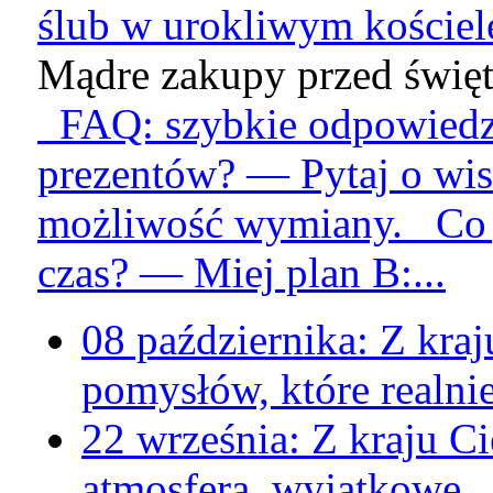
ślub w urokliwym kościele,
Mądre zakupy przed święt
FAQ: szybkie odpowiedzi
prezentów? — Pytaj o wis
możliwość wymiany. Co je
czas? — Miej plan B:...
08 października:
Z kraj
pomysłów, które realnie
22 września:
Z kraju
Ci
atmosfera, wyjątkowe..