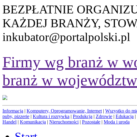
BEZPŁATNIE ORGANIZ
KAŻDEJ BRANŻY, STOW
inkubator@portalpolski.pl
Firmy wg branż w w
branż w województw
Informacja
|
Komputery, Oprogramowanie, Internet
|
Wszystko do mi
puby, pizzerie
|
Kultura i rozrywka
|
Produkcja
|
Zdrowie
|
Edukacja
|
Handel
|
Komunikacja
|
Nieruchomości
|
Pozostałe
|
Moda i uroda
Start