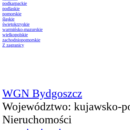
podkarpackie
podlaskie
pomorskie
śląskie
świętokrzyskie
warmińsko-mazurskie
wielkopolskie
zachodniopomorskie
Z zagranicy
WGN Bydgoszcz
Województwo:
kujawsko-p
Nieruchomości