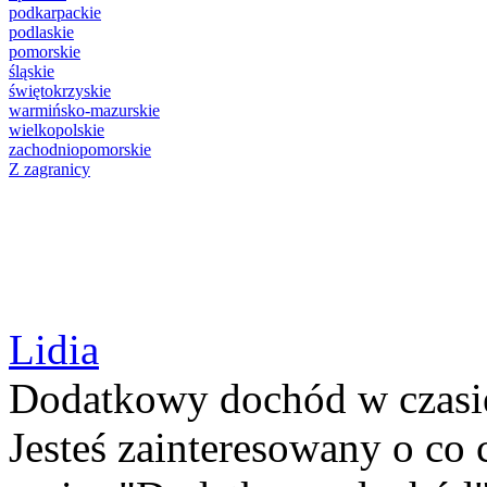
podkarpackie
podlaskie
pomorskie
śląskie
świętokrzyskie
warmińsko-mazurskie
wielkopolskie
zachodniopomorskie
Z zagranicy
Lidia
Dodatkowy dochód w czasie
Jesteś zainteresowany o co 