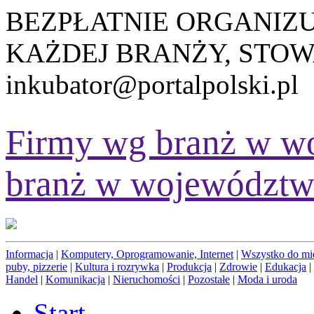
BEZPŁATNIE ORGANIZ
KAŻDEJ BRANŻY, STOW
inkubator@portalpolski.pl
Firmy wg branż w w
branż w województw
Informacja
|
Komputery, Oprogramowanie, Internet
|
Wszystko do mi
puby, pizzerie
|
Kultura i rozrywka
|
Produkcja
|
Zdrowie
|
Edukacja
|
Handel
|
Komunikacja
|
Nieruchomości
|
Pozostałe
|
Moda i uroda
Start