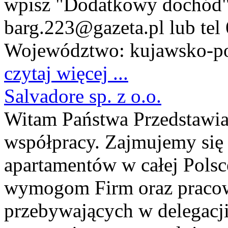
wpisz "Dodatkowy dochód". 
barg.223@gazeta.pl lub te
Województwo:
kujawsko-p
czytaj więcej ...
Salvadore sp. z o.o.
Witam Państwa Przedstawi
współpracy. Zajmujemy si
apartamentów w całej Pols
wymogom Firm oraz pracow
przebywających w delegacji