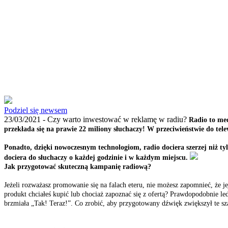
Podziel się newsem
23/03/2021 -
Czy warto inwestować w reklamę w radiu?
Radio to med
przekłada się na prawie 22 miliony słuchaczy! W przeciwieństwie do tele
Ponadto, dzięki nowoczesnym technologiom, radio dociera szerzej niż ty
dociera do słuchaczy o każdej godzinie i w każdym miejscu.
Jak przygotować skuteczną kampanię radiową?
Jeżeli rozważasz promowanie się na falach eteru, nie możesz zapomnieć, że j
produkt chciałeś kupić lub chociaż zapoznać się z ofertą? Prawdopodobnie le
brzmiała „Tak! Teraz!”. Co zrobić, aby przygotowany dźwięk zwiększył te sz