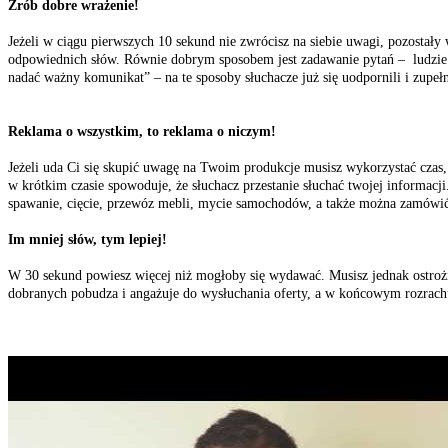
Zrób dobre wrażenie!
Jeżeli w ciągu pierwszych 10 sekund nie zwrócisz na siebie uwagi, pozost
odpowiednich słów. Równie dobrym sposobem jest zadawanie pytań – ludzie
nadać ważny komunikat” – na te sposoby słuchacze już się uodpornili i zupełn
Reklama o wszystkim, to reklama o niczym!
Jeżeli uda Ci się skupić uwagę na Twoim produkcje musisz wykorzystać czas, z
w krótkim czasie spowoduje, że słuchacz przestanie słuchać twojej informacj
spawanie, cięcie, przewóz mebli, mycie samochodów, a także można zamówić
Im mniej słów, tym lepiej!
W 30 sekund powiesz więcej niż mogłoby się wydawać. Musisz jednak ostrożni
dobranych pobudza i angażuje do wysłuchania oferty, a w końcowym rozrachu