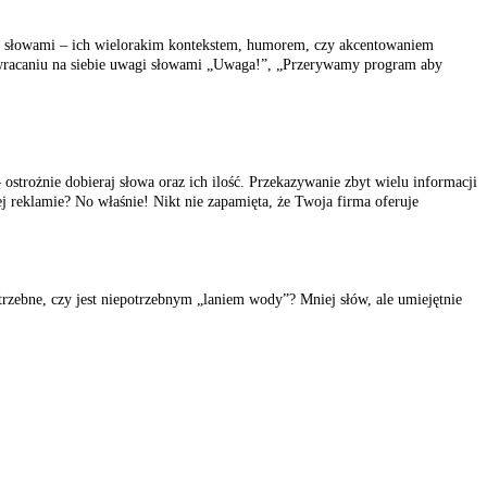
awa słowami – ich wielorakim kontekstem, humorem, czy akcentowaniem
zwracaniu na siebie uwagi słowami „Uwaga!”, „Przerywamy program aby
 ostrożnie dobieraj słowa oraz ich ilość. Przekazywanie zbyt wielu informacji
j reklamie? No właśnie! Nikt nie zapamięta, że Twoja firma oferuje
trzebne, czy jest niepotrzebnym „laniem wody”? Mniej słów, ale umiejętnie