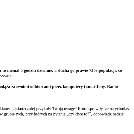
 to niemal 5 godzin dziennie, a słucha go prawie 73% populacji, co
esywne.
i podąża za swoimi odbiorcami przez komputery i smartfony. Radio
reklamy najskuteczniej przykuły Twoją uwagę? Które sprawiły, że natychmiast
 w grupie tych, przy których na pytanie „czy chcę to?”, odpowiedź będzie