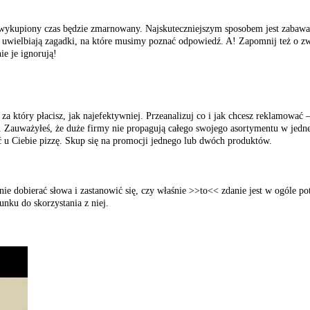
ały wykupiony czas będzie zmarnowany. Najskuteczniejszym sposobem jest zab
 uwielbiają zagadki, na które musimy poznać odpowiedź. A! Zapomnij też o 
ie je ignorują!
a który płacisz, jak najefektywniej. Przeanalizuj co i jak chcesz reklamować –
i. Zauważyłeś, że duże firmy nie propagują całego swojego asortymentu w jedne
 u Ciebie pizzę. Skup się na promocji jednego lub dwóch produktów.
e dobierać słowa i zastanowić się, czy właśnie >>to<< zdanie jest w ogóle po
nku do skorzystania z niej.