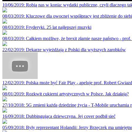
10/06/2019
: Robią nas w konia: wydatki publiczne, czyli dlaczego ta
08/03/2019
: Kluczowe dla owocnej współpracy jest zbliżenie do si
08/03/2019
: Fryderyki. 25 lat najlepszej muzyki
08/03/2019
: Całkiem możliwe, że brexit złamie nasze państwo - prof.
22/02/2019
: Dekarze wyjeżdżają z Polski dla wyższych zarobków
12/02/2019
: Polska może być Fair Play - apeluje prof. Robert Gwiaz
08/01/2019
: Rozkwit cukierni artystycznych w Polsce. Jak działają?
27/10/2018
: 5G zmieni każdą dziedzinę życia - T-Mobile uruchamia r
16/09/2018
: Dubbingująca dziewczyna. Jej cover podbił sieć
05/09/2018
: Były reprezentant Holandii: Jerzy Brzęczek ma umiejętnoś