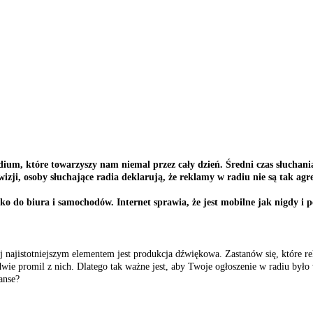
ium, które towarzyszy nam niemal przez cały dzień. Średni czas słuchania
wizji, osoby słuchające radia deklarują, że reklamy w radiu nie są tak agr
lko do biura i samochodów. Internet sprawia, że jest mobilne jak nigdy 
ej najistotniejszym elementem jest produkcja dźwiękowa. Zastanów się, które 
dwie promil z nich. Dlatego tak ważne jest, aby Twoje ogłoszenie w radiu było
anse?