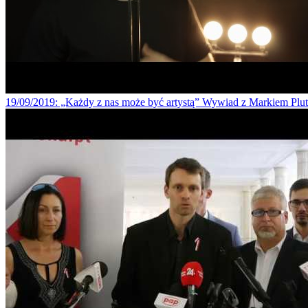
19/09/2019
: „Każdy z nas może być artystą” Wywiad z Markiem Pl