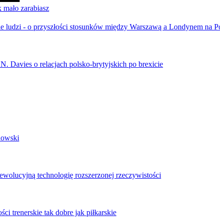
k mało zarabiasz
ebie ludzi - o przyszłości stosunków między Warszawą a Londynem na
 N. Davies o relacjach polsko-brytyjskich po brexicie
dowski
ewolucyjną technologię rozszerzonej rzeczywistości
ci trenerskie tak dobre jak piłkarskie