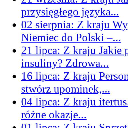
przysięgłego języka...
02 sierpnia:
Z kraju
Wyg
Niemiec do Polski –...
21 lipca:
Z kraju
Jakie
insuliny? Zdrowa...
16 lipca:
Z kraju
Perso
stwórz upominek,...
04 lipca:
Z kraju
itertu
różne okazje...
01 lipca:
Z kraju
Sprzęt