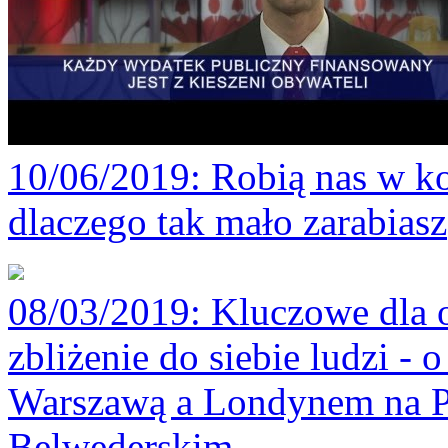
10/06/2019
: Robią nas w ko
dlaczego tak mało zarabiasz
08/03/2019
: Kluczowe dla 
zbliżenie do siebie ludzi -
Warszawą a Londynem na P
Belwederskim