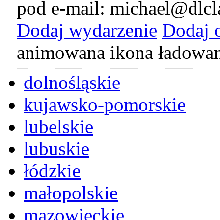
pod e-mail: michael@dlcl
Dodaj wydarzenie
Dodaj 
animowana ikona ładowan
dolnośląskie
kujawsko-pomorskie
lubelskie
lubuskie
łódzkie
małopolskie
mazowieckie