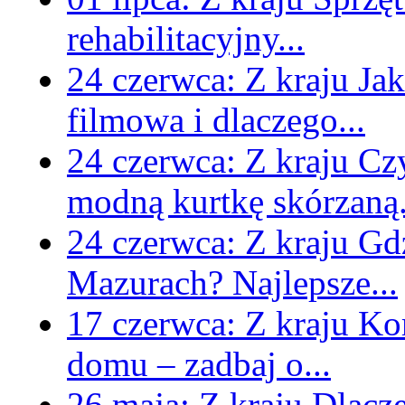
rehabilitacyjny...
24 czerwca:
Z kraju
Jak
filmowa i dlaczego...
24 czerwca:
Z kraju
Czy
modną kurtkę skórzaną.
24 czerwca:
Z kraju
Gd
Mazurach? Najlepsze...
17 czerwca:
Z kraju
Kom
domu – zadbaj o...
26 maja:
Z kraju
Dlacz