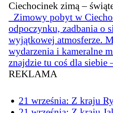
Ciechocinek zimą – świąte
Zimowy pobyt w Ciechoci
odpoczynku, zadbania o si
wyjątkowej atmosferze. M
wydarzenia i kameralne mi
znajdzie tu coś dla siebie –
REKLAMA
21 września:
Z kraju
Ry
21 września:
Z kraju
Ja