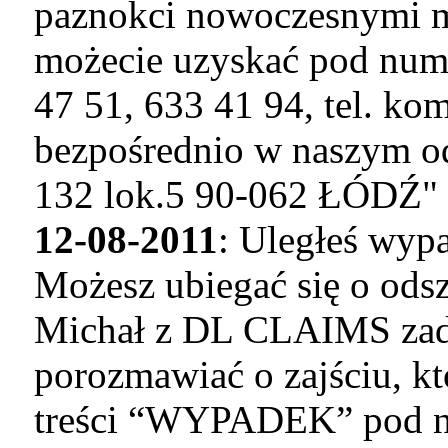
paznokci nowoczesnymi m
możecie uzyskać pod nume
47 51, 633 41 94, tel. ko
bezpośrednio w naszym
132 lok.5 90-062 ŁÓDŹ"
12-08-2011
: Uległeś wyp
Możesz ubiegać się o ods
Michał z DL CLAIMS zadz
porozmawiać o zajściu, kt
treści “WYPADEK” pod nr