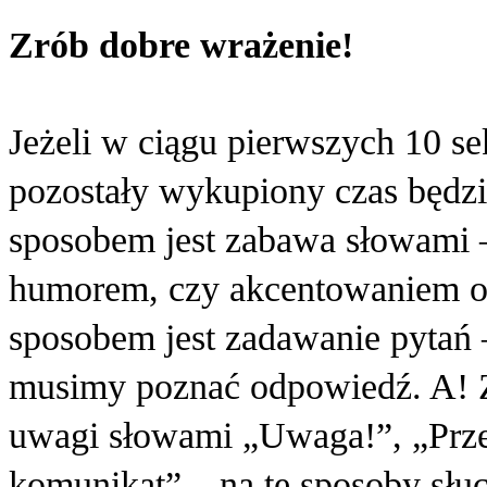
Zrób dobre wrażenie!
Jeżeli w ciągu pierwszych 10 se
pozostały wykupiony czas będz
sposobem jest zabawa słowami –
humorem, czy akcentowaniem o
sposobem jest zadawanie pytań –
musimy poznać odpowiedź. A! Z
uwagi słowami „Uwaga!”, „Prz
komunikat” – na te sposoby słuch