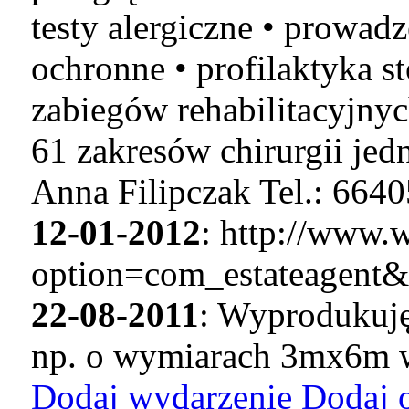
testy alergiczne • prowadz
ochronne • profilaktyka s
zabiegów rehabilitacyjnyc
61 zakresów chirurgii jed
Anna Filipczak Tel.: 664
12-01-2012
: http://www.w
option=com_estateagent
22-08-2011
: Wyprodukuję
np. o wymiarach 3mx6m w
Dodaj wydarzenie
Dodaj 