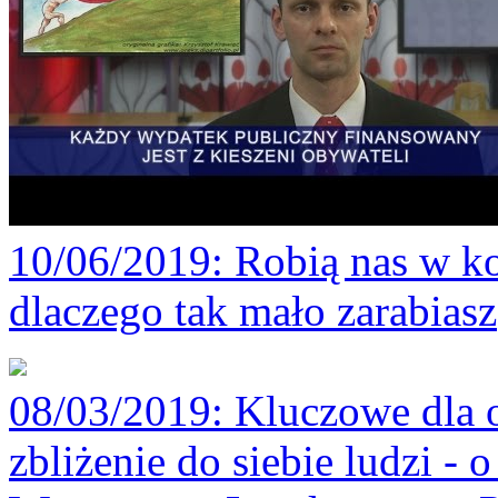
10/06/2019
: Robią nas w ko
dlaczego tak mało zarabiasz
08/03/2019
: Kluczowe dla 
zbliżenie do siebie ludzi -