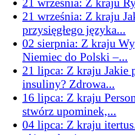
21 września:
Z kraju
Ry
21 września:
Z kraju
Ja
przysięgłego języka...
02 sierpnia:
Z kraju
Wyg
Niemiec do Polski –...
21 lipca:
Z kraju
Jakie
insuliny? Zdrowa...
16 lipca:
Z kraju
Perso
stwórz upominek,...
04 lipca:
Z kraju
itertu