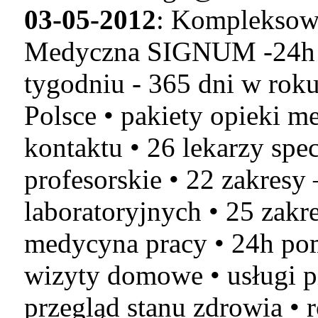
03-05-2012
: Kompleksow
Medyczna SIGNUM -24h In
tygodniu - 365 dni w rok
Polsce • pakiety opieki m
kontaktu • 26 lekarzy spec
profesorskie • 22 zakresy
laboratoryjnych • 25 zak
medycyna pracy • 24h po
wizyty domowe • usługi pi
przegląd stanu zdrowia • 