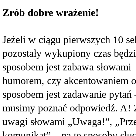
Zrób dobre wrażenie!
Jeżeli w ciągu pierwszych 10 se
pozostały wykupiony czas będz
sposobem jest zabawa słowami –
humorem, czy akcentowaniem o
sposobem jest zadawanie pytań –
musimy poznać odpowiedź. A! Z
uwagi słowami „Uwaga!”, „Prz
komunikat” – na te sposoby słuch