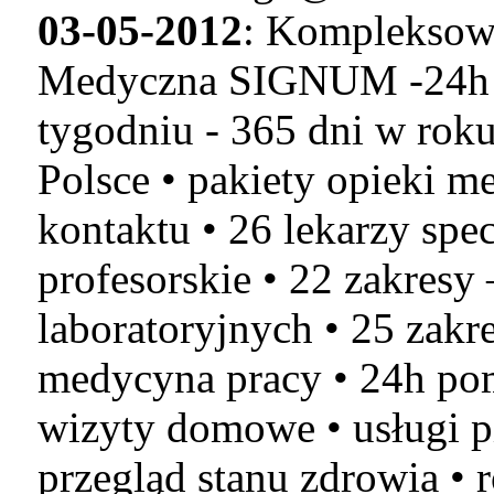
03-05-2012
: Kompleksow
Medyczna SIGNUM -24h In
tygodniu - 365 dni w rok
Polsce • pakiety opieki m
kontaktu • 26 lekarzy spec
profesorskie • 22 zakresy
laboratoryjnych • 25 zak
medycyna pracy • 24h po
wizyty domowe • usługi pi
przegląd stanu zdrowia • 