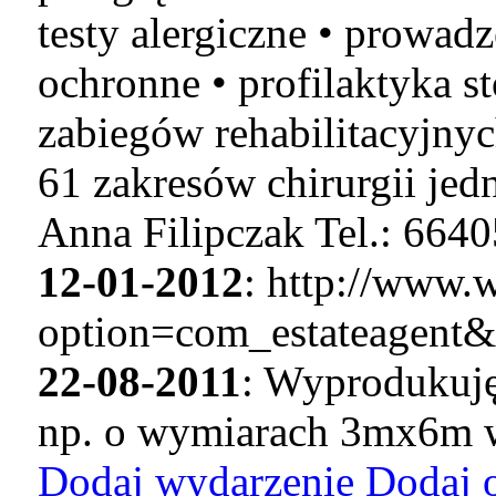
testy alergiczne • prowadz
ochronne • profilaktyka s
zabiegów rehabilitacyjnyc
61 zakresów chirurgii jed
Anna Filipczak Tel.: 664
12-01-2012
: http://www.w
option=com_estateagent
22-08-2011
: Wyprodukuję
np. o wymiarach 3mx6m w
Dodaj wydarzenie
Dodaj 