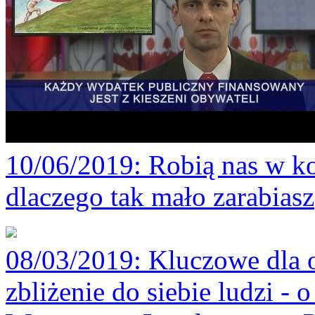
10/06/2019
: Robią nas w ko
dlaczego tak mało zarabiasz
08/03/2019
: Kluczowe dla 
zbliżenie do siebie ludzi -