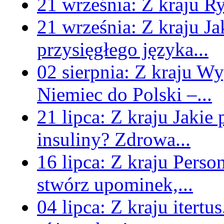
21 września:
Z kraju
Ry
21 września:
Z kraju
Ja
przysięgłego języka...
02 sierpnia:
Z kraju
Wyg
Niemiec do Polski –...
21 lipca:
Z kraju
Jakie
insuliny? Zdrowa...
16 lipca:
Z kraju
Perso
stwórz upominek,...
04 lipca:
Z kraju
itertu