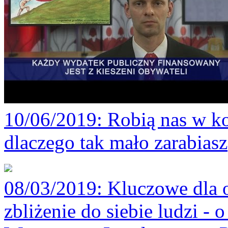
10/06/2019
: Robią nas w ko
dlaczego tak mało zarabiasz
08/03/2019
: Kluczowe dla 
zbliżenie do siebie ludzi -