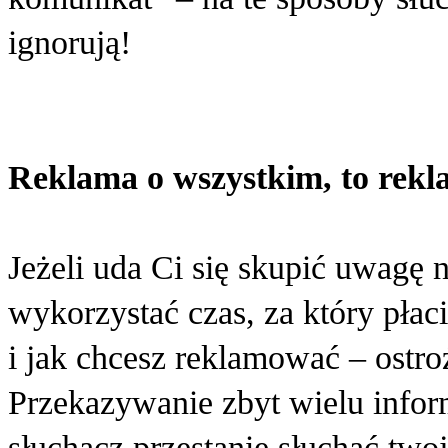
ignorują!
Reklama o wszystkim, to rekl
Jeżeli uda Ci się skupić uwagę
wykorzystać czas, za który płaci
i jak chcesz reklamować – ostroż
Przekazywanie zbyt wielu infor
słuchacz przestanie słuchać two