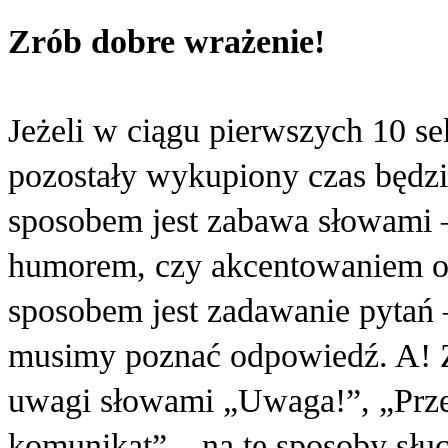
Zrób dobre wrażenie!
Jeżeli w ciągu pierwszych 10 se
pozostały wykupiony czas będz
sposobem jest zabawa słowami –
humorem, czy akcentowaniem o
sposobem jest zadawanie pytań –
musimy poznać odpowiedź. A! Z
uwagi słowami „Uwaga!”, „Prz
komunikat” – na te sposoby słuch