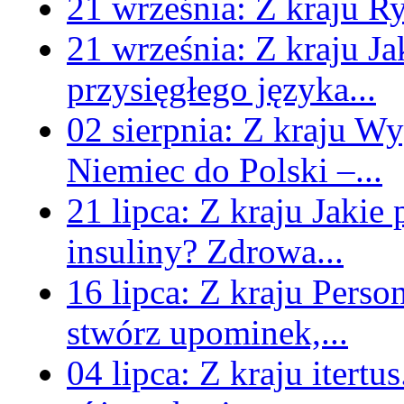
21 września:
Z kraju
Ry
21 września:
Z kraju
Ja
przysięgłego języka...
02 sierpnia:
Z kraju
Wyg
Niemiec do Polski –...
21 lipca:
Z kraju
Jakie
insuliny? Zdrowa...
16 lipca:
Z kraju
Perso
stwórz upominek,...
04 lipca:
Z kraju
itertu