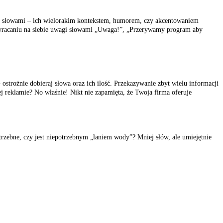
awa słowami – ich wielorakim kontekstem, humorem, czy akcentowaniem
zwracaniu na siebie uwagi słowami „Uwaga!”, „Przerywamy program aby
 ostrożnie dobieraj słowa oraz ich ilość. Przekazywanie zbyt wielu informacji
j reklamie? No właśnie! Nikt nie zapamięta, że Twoja firma oferuje
trzebne, czy jest niepotrzebnym „laniem wody”? Mniej słów, ale umiejętnie