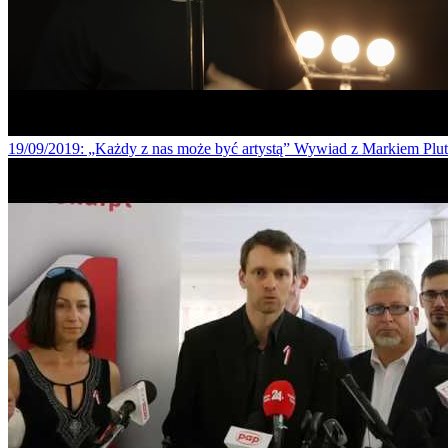
19/09/2019
: „Każdy z nas może być artystą” Wywiad z Markiem Pl