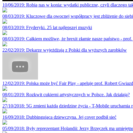
10/06/2019
: Robią nas w konia: wydatki publiczne, czyli dlaczego ta
08/03/2019
: Kluczowe dla owocnej współpracy jest zbliżenie do si
08/03/2019
: Fryderyki. 25 lat najlepszej muzyki
08/03/2019
: Całkiem możliwe, że brexit złamie nasze państwo - prof.
22/02/2019
: Dekarze wyjeżdżają z Polski dla wyższych zarobków
12/02/2019
: Polska może być Fair Play - apeluje prof. Robert Gwiaz
08/01/2019
: Rozkwit cukierni artystycznych w Polsce. Jak działają?
27/10/2018
: 5G zmieni każdą dziedzinę życia - T-Mobile uruchamia r
16/09/2018
: Dubbingująca dziewczyna. Jej cover podbił sieć
05/09/2018
: Były reprezentant Holandii: Jerzy Brzęczek ma umiejętnoś