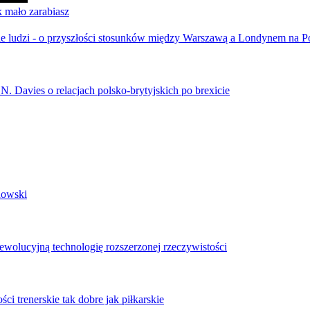
k mało zarabiasz
ebie ludzi - o przyszłości stosunków między Warszawą a Londynem na
 N. Davies o relacjach polsko-brytyjskich po brexicie
dowski
ewolucyjną technologię rozszerzonej rzeczywistości
ci trenerskie tak dobre jak piłkarskie