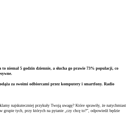
 to niemal 5 godzin dziennie, a słucha go prawie 73% populacji, co
esywne.
i podąża za swoimi odbiorcami przez komputery i smartfony. Radio
reklamy najskuteczniej przykuły Twoją uwagę? Które sprawiły, że natychmiast
 w grupie tych, przy których na pytanie „czy chcę to?”, odpowiedź będzie