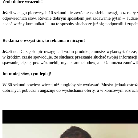
Zrób dobre wrażenie!
Jeżeli w ciągu pierwszych 10 sekund nie zwrócisz na siebie uwagi, pozost
odpowiednich słów. Równie dobrym sposobem jest zadawanie pytań – ludzie
nadać ważny komunikat” – na te sposoby słuchacze już się uodpornili i zupełn
Reklama o wszystkim, to reklama o niczym!
Jeżeli uda Ci się skupić uwagę na Twoim produkcje musisz wykorzystać czas, z
w krótkim czasie spowoduje, że słuchacz przestanie słuchać twojej informacj
spawanie, cięcie, przewóz mebli, mycie samochodów, a także można zamówić
Im mniej słów, tym lepiej!
W 30 sekund powiesz więcej niż mogłoby się wydawać. Musisz jednak ostrożni
dobranych pobudza i angażuje do wysłuchania oferty, a w końcowym rozrachu