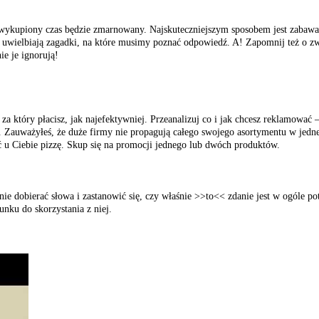
ały wykupiony czas będzie zmarnowany. Najskuteczniejszym sposobem jest zab
 uwielbiają zagadki, na które musimy poznać odpowiedź. A! Zapomnij też o 
ie je ignorują!
a który płacisz, jak najefektywniej. Przeanalizuj co i jak chcesz reklamować –
i. Zauważyłeś, że duże firmy nie propagują całego swojego asortymentu w jedne
 u Ciebie pizzę. Skup się na promocji jednego lub dwóch produktów.
e dobierać słowa i zastanowić się, czy właśnie >>to<< zdanie jest w ogóle po
nku do skorzystania z niej.