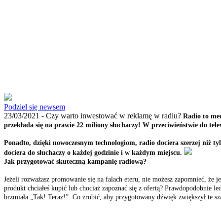
Podziel się newsem
23/03/2021 -
Czy warto inwestować w reklamę w radiu?
Radio to med
przekłada się na prawie 22 miliony słuchaczy! W przeciwieństwie do tele
Ponadto, dzięki nowoczesnym technologiom, radio dociera szerzej niż ty
dociera do słuchaczy o każdej godzinie i w każdym miejscu.
Jak przygotować skuteczną kampanię radiową?
Jeżeli rozważasz promowanie się na falach eteru, nie możesz zapomnieć, że j
produkt chciałeś kupić lub chociaż zapoznać się z ofertą? Prawdopodobnie le
brzmiała „Tak! Teraz!”. Co zrobić, aby przygotowany dźwięk zwiększył te sz