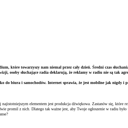
ium, które towarzyszy nam niemal przez cały dzień. Średni czas słuchania
wizji, osoby słuchające radia deklarują, że reklamy w radiu nie są tak agr
lko do biura i samochodów. Internet sprawia, że jest mobilne jak nigdy 
ej najistotniejszym elementem jest produkcja dźwiękowa. Zastanów się, które 
dwie promil z nich. Dlatego tak ważne jest, aby Twoje ogłoszenie w radiu było
anse?