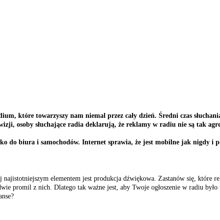
ium, które towarzyszy nam niemal przez cały dzień. Średni czas słuchania
wizji, osoby słuchające radia deklarują, że reklamy w radiu nie są tak agr
lko do biura i samochodów. Internet sprawia, że jest mobilne jak nigdy 
ej najistotniejszym elementem jest produkcja dźwiękowa. Zastanów się, które 
dwie promil z nich. Dlatego tak ważne jest, aby Twoje ogłoszenie w radiu było
anse?