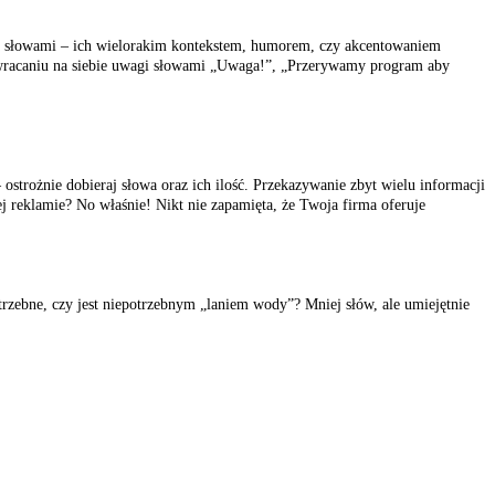
awa słowami – ich wielorakim kontekstem, humorem, czy akcentowaniem
zwracaniu na siebie uwagi słowami „Uwaga!”, „Przerywamy program aby
 ostrożnie dobieraj słowa oraz ich ilość. Przekazywanie zbyt wielu informacji
j reklamie? No właśnie! Nikt nie zapamięta, że Twoja firma oferuje
trzebne, czy jest niepotrzebnym „laniem wody”? Mniej słów, ale umiejętnie