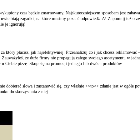
ały wykupiony czas będzie zmarnowany. Najskuteczniejszym sposobem jest zab
 uwielbiają zagadki, na które musimy poznać odpowiedź. A! Zapomnij też o 
ie je ignorują!
a który płacisz, jak najefektywniej. Przeanalizuj co i jak chcesz reklamować –
i. Zauważyłeś, że duże firmy nie propagują całego swojego asortymentu w jedne
 u Ciebie pizzę. Skup się na promocji jednego lub dwóch produktów.
e dobierać słowa i zastanowić się, czy właśnie >>to<< zdanie jest w ogóle po
nku do skorzystania z niej.