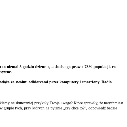
 to niemal 5 godzin dziennie, a słucha go prawie 73% populacji, co
esywne.
i podąża za swoimi odbiorcami przez komputery i smartfony. Radio
reklamy najskuteczniej przykuły Twoją uwagę? Które sprawiły, że natychmiast
 w grupie tych, przy których na pytanie „czy chcę to?”, odpowiedź będzie