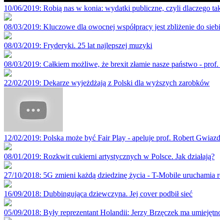
10/06/2019
: Robią nas w konia: wydatki publiczne, czyli dlaczego ta
08/03/2019
: Kluczowe dla owocnej współpracy jest zbliżenie do si
08/03/2019
: Fryderyki. 25 lat najlepszej muzyki
08/03/2019
: Całkiem możliwe, że brexit złamie nasze państwo - prof.
22/02/2019
: Dekarze wyjeżdżają z Polski dla wyższych zarobków
12/02/2019
: Polska może być Fair Play - apeluje prof. Robert Gwiaz
08/01/2019
: Rozkwit cukierni artystycznych w Polsce. Jak działają?
27/10/2018
: 5G zmieni każdą dziedzinę życia - T-Mobile uruchamia r
16/09/2018
: Dubbingująca dziewczyna. Jej cover podbił sieć
05/09/2018
: Były reprezentant Holandii: Jerzy Brzęczek ma umiejętnoś