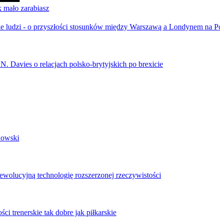
k mało zarabiasz
ebie ludzi - o przyszłości stosunków między Warszawą a Londynem na
 N. Davies o relacjach polsko-brytyjskich po brexicie
dowski
ewolucyjną technologię rozszerzonej rzeczywistości
ci trenerskie tak dobre jak piłkarskie