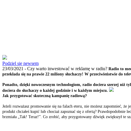
Podziel się newsem
23/03/2021 -
Czy warto inwestować w reklamę w radiu?
Radio to med
przekłada się na prawie 22 miliony słuchaczy! W przeciwieństwie do tele
Ponadto, dzięki nowoczesnym technologiom, radio dociera szerzej niż ty
dociera do słuchaczy o każdej godzinie i w każdym miejscu.
Jak przygotować skuteczną kampanię radiową?
Jeżeli rozważasz promowanie się na falach eteru, nie możesz zapomnieć, że j
produkt chciałeś kupić lub chociaż zapoznać się z ofertą? Prawdopodobnie le
brzmiała „Tak! Teraz!”. Co zrobić, aby przygotowany dźwięk zwiększył te sz