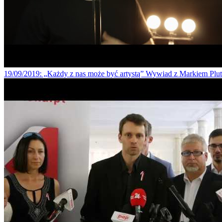
19/09/2019
: „Każdy z nas może być artystą” Wywiad z Markiem Pl