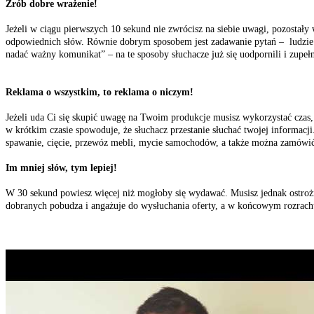
Zrób dobre wrażenie!
Jeżeli w ciągu pierwszych 10 sekund nie zwrócisz na siebie uwagi, pozost
odpowiednich słów. Równie dobrym sposobem jest zadawanie pytań – ludzie
nadać ważny komunikat” – na te sposoby słuchacze już się uodpornili i zupełn
Reklama o wszystkim, to reklama o niczym!
Jeżeli uda Ci się skupić uwagę na Twoim produkcje musisz wykorzystać czas, z
w krótkim czasie spowoduje, że słuchacz przestanie słuchać twojej informacj
spawanie, cięcie, przewóz mebli, mycie samochodów, a także można zamówić
Im mniej słów, tym lepiej!
W 30 sekund powiesz więcej niż mogłoby się wydawać. Musisz jednak ostrożni
dobranych pobudza i angażuje do wysłuchania oferty, a w końcowym rozrachu