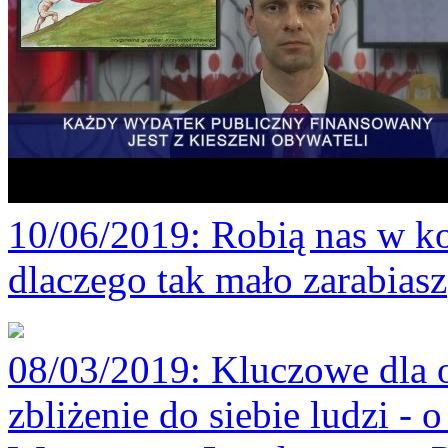
10/06/2019
: Robią nas w ko
dlaczego tak mało zarabiasz
08/03/2019
: Kluczowe dla 
zbliżenie do siebie ludzi -