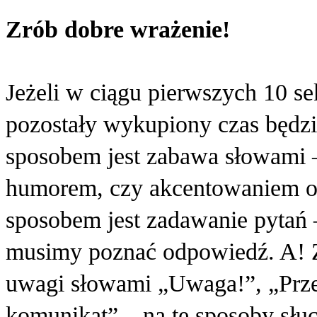
Zrób dobre wrażenie!
Jeżeli w ciągu pierwszych 10 se
pozostały wykupiony czas będz
sposobem jest zabawa słowami –
humorem, czy akcentowaniem o
sposobem jest zadawanie pytań –
musimy poznać odpowiedź. A! Z
uwagi słowami „Uwaga!”, „Prz
komunikat” – na te sposoby słuch