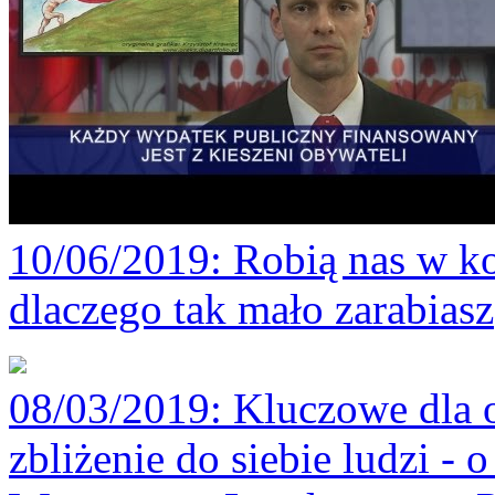
10/06/2019
: Robią nas w ko
dlaczego tak mało zarabiasz
08/03/2019
: Kluczowe dla 
zbliżenie do siebie ludzi -