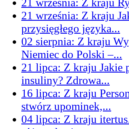
21 września:
Z kraju
Ry
21 września:
Z kraju
Ja
przysięgłego języka...
02 sierpnia:
Z kraju
Wyg
Niemiec do Polski –...
21 lipca:
Z kraju
Jakie
insuliny? Zdrowa...
16 lipca:
Z kraju
Perso
stwórz upominek,...
04 lipca:
Z kraju
itertu