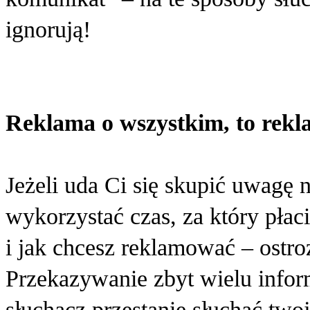
ignorują!
Reklama o wszystkim, to rekl
Jeżeli uda Ci się skupić uwagę
wykorzystać czas, za który płaci
i jak chcesz reklamować – ostroż
Przekazywanie zbyt wielu infor
słuchacz przestanie słuchać two