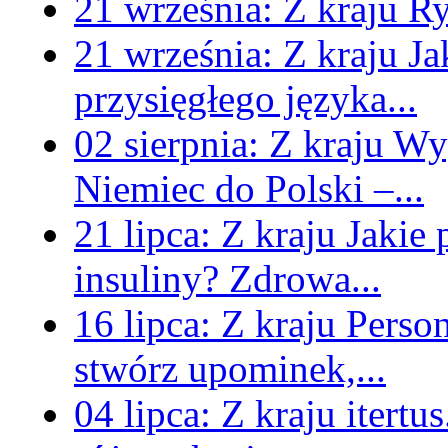
21 września:
Z kraju
Ry
21 września:
Z kraju
Ja
przysięgłego języka...
02 sierpnia:
Z kraju
Wyg
Niemiec do Polski –...
21 lipca:
Z kraju
Jakie
insuliny? Zdrowa...
16 lipca:
Z kraju
Perso
stwórz upominek,...
04 lipca:
Z kraju
itertu