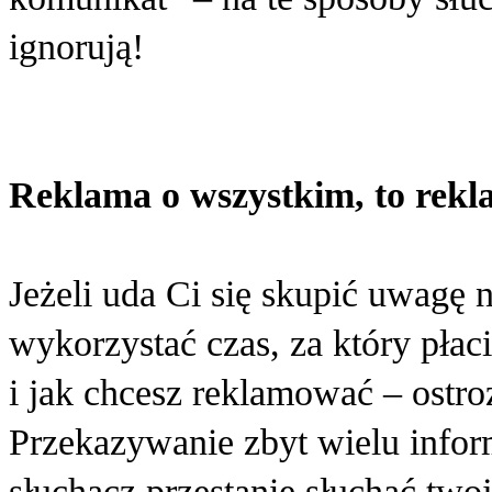
ignorują!
Reklama o wszystkim, to rekl
Jeżeli uda Ci się skupić uwagę
wykorzystać czas, za który płaci
i jak chcesz reklamować – ostroż
Przekazywanie zbyt wielu infor
słuchacz przestanie słuchać two