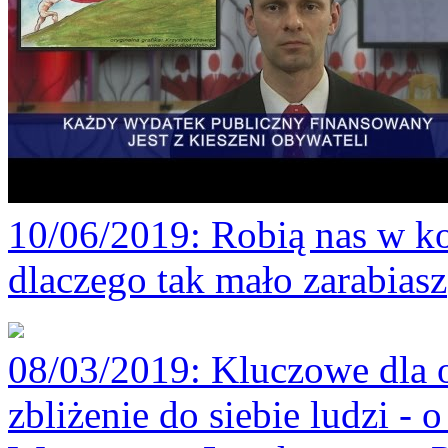
10/06/2019
: Robią nas w ko
dlaczego tak mało zarabiasz
08/03/2019
: Kluczowe dla 
zbliżenie do siebie ludzi -