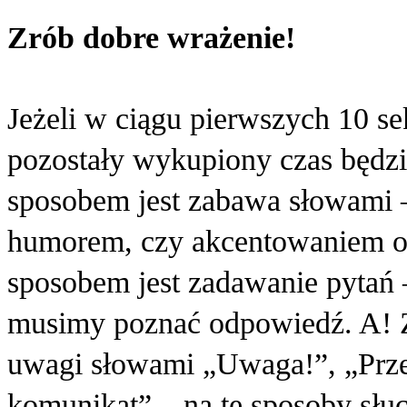
Zrób dobre wrażenie!
Jeżeli w ciągu pierwszych 10 se
pozostały wykupiony czas będz
sposobem jest zabawa słowami –
humorem, czy akcentowaniem o
sposobem jest zadawanie pytań –
musimy poznać odpowiedź. A! Z
uwagi słowami „Uwaga!”, „Prz
komunikat” – na te sposoby słuch