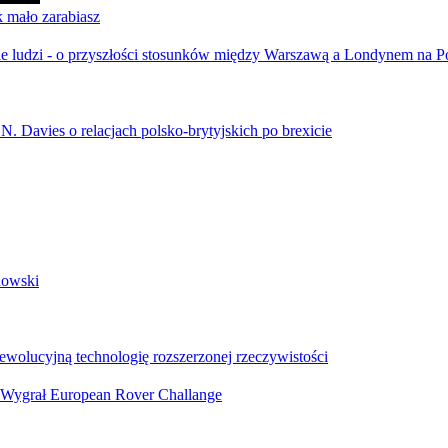
k mało zarabiasz
ebie ludzi - o przyszłości stosunków między Warszawą a Londynem na
 N. Davies o relacjach polsko-brytyjskich po brexicie
dowski
ewolucyjną technologię rozszerzonej rzeczywistości
e. Wygrał European Rover Challange