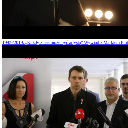
19/09/2019
: „Każdy z nas może być artystą” Wywiad z Markiem Pl