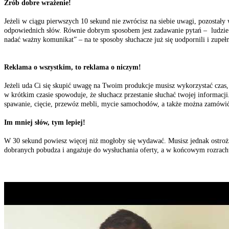
Zrób dobre wrażenie!
Jeżeli w ciągu pierwszych 10 sekund nie zwrócisz na siebie uwagi, pozost
odpowiednich słów. Równie dobrym sposobem jest zadawanie pytań – ludzie
nadać ważny komunikat” – na te sposoby słuchacze już się uodpornili i zupełn
Reklama o wszystkim, to reklama o niczym!
Jeżeli uda Ci się skupić uwagę na Twoim produkcje musisz wykorzystać czas, z
w krótkim czasie spowoduje, że słuchacz przestanie słuchać twojej informacj
spawanie, cięcie, przewóz mebli, mycie samochodów, a także można zamówić
Im mniej słów, tym lepiej!
W 30 sekund powiesz więcej niż mogłoby się wydawać. Musisz jednak ostrożni
dobranych pobudza i angażuje do wysłuchania oferty, a w końcowym rozrachu