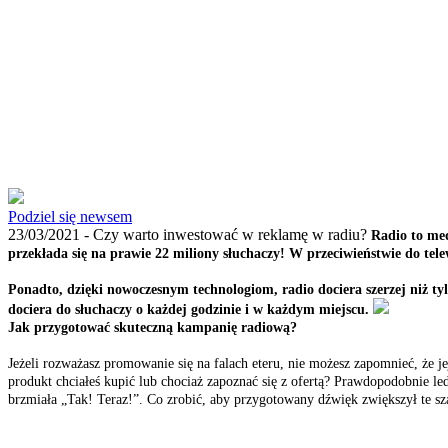
Podziel się newsem
23/03/2021 -
Czy warto inwestować w reklamę w radiu?
Radio to med
przekłada się na prawie 22 miliony słuchaczy! W przeciwieństwie do tele
Ponadto, dzięki nowoczesnym technologiom, radio dociera szerzej niż ty
dociera do słuchaczy o każdej godzinie i w każdym miejscu.
Jak przygotować skuteczną kampanię radiową?
Jeżeli rozważasz promowanie się na falach eteru, nie możesz zapomnieć, że j
produkt chciałeś kupić lub chociaż zapoznać się z ofertą? Prawdopodobnie le
brzmiała „Tak! Teraz!”. Co zrobić, aby przygotowany dźwięk zwiększył te sz