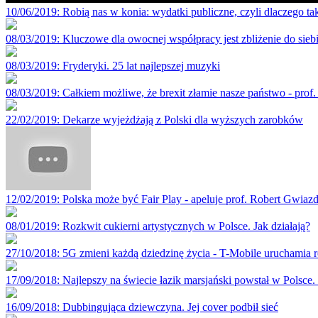
10/06/2019
: Robią nas w konia: wydatki publiczne, czyli dlaczego ta
08/03/2019
: Kluczowe dla owocnej współpracy jest zbliżenie do si
08/03/2019
: Fryderyki. 25 lat najlepszej muzyki
08/03/2019
: Całkiem możliwe, że brexit złamie nasze państwo - prof.
22/02/2019
: Dekarze wyjeżdżają z Polski dla wyższych zarobków
12/02/2019
: Polska może być Fair Play - apeluje prof. Robert Gwiaz
08/01/2019
: Rozkwit cukierni artystycznych w Polsce. Jak działają?
27/10/2018
: 5G zmieni każdą dziedzinę życia - T-Mobile uruchamia r
17/09/2018
: Najlepszy na świecie łazik marsjański powstał w Polsc
16/09/2018
: Dubbingująca dziewczyna. Jej cover podbił sieć