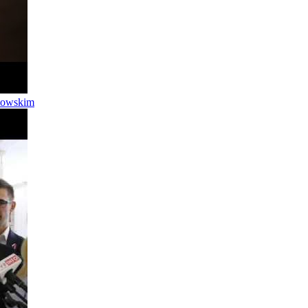
utowskim