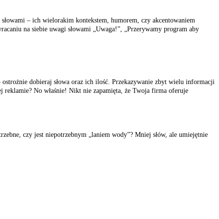
awa słowami – ich wielorakim kontekstem, humorem, czy akcentowaniem
zwracaniu na siebie uwagi słowami „Uwaga!”, „Przerywamy program aby
 ostrożnie dobieraj słowa oraz ich ilość. Przekazywanie zbyt wielu informacji
j reklamie? No właśnie! Nikt nie zapamięta, że Twoja firma oferuje
trzebne, czy jest niepotrzebnym „laniem wody”? Mniej słów, ale umiejętnie