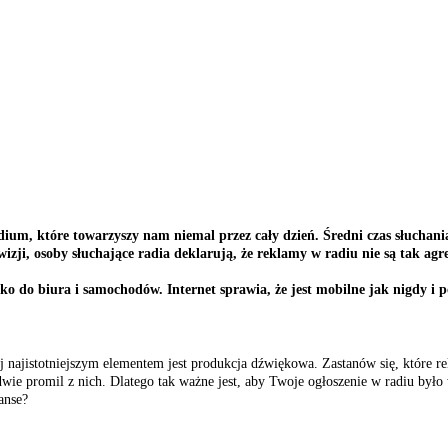
ium, które towarzyszy nam niemal przez cały dzień. Średni czas słuchania
wizji, osoby słuchające radia deklarują, że reklamy w radiu nie są tak agr
lko do biura i samochodów. Internet sprawia, że jest mobilne jak nigdy 
ej najistotniejszym elementem jest produkcja dźwiękowa. Zastanów się, które 
dwie promil z nich. Dlatego tak ważne jest, aby Twoje ogłoszenie w radiu było
anse?