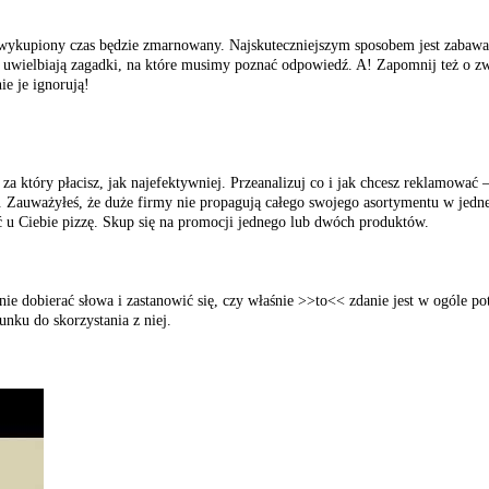
ały wykupiony czas będzie zmarnowany. Najskuteczniejszym sposobem jest zab
 uwielbiają zagadki, na które musimy poznać odpowiedź. A! Zapomnij też o 
ie je ignorują!
a który płacisz, jak najefektywniej. Przeanalizuj co i jak chcesz reklamować –
i. Zauważyłeś, że duże firmy nie propagują całego swojego asortymentu w jedne
 u Ciebie pizzę. Skup się na promocji jednego lub dwóch produktów.
e dobierać słowa i zastanowić się, czy właśnie >>to<< zdanie jest w ogóle po
nku do skorzystania z niej.