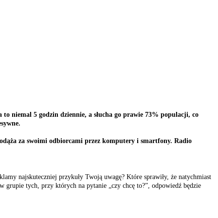
 to niemal 5 godzin dziennie, a słucha go prawie 73% populacji, co
esywne.
i podąża za swoimi odbiorcami przez komputery i smartfony. Radio
reklamy najskuteczniej przykuły Twoją uwagę? Które sprawiły, że natychmiast
 w grupie tych, przy których na pytanie „czy chcę to?”, odpowiedź będzie