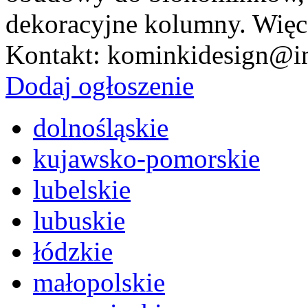
Wiceszef MON: Może kupimy
dekoracyjne kolumny. Więc
Z kraju
Kontakt: kominkidesign@in
Dodaj ogłoszenie
10/08/2018
: Idziesz w góry
Z kraju
dolnośląskie
kujawsko-pomorskie
lubelskie
26/07/2018
: Upowszechnia s
Mieszkańca Grupy LEW S.
lubuskie
Szczytno
łódzkie
małopolskie