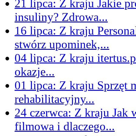
21 lipca:
Z kraju
Jakie p
insuliny? Zdrowa...
08/03/2019
: Fryderyki. 25 l
16 lipca:
Z kraju
Persona
Z kraju
stwórz upominek,...
04 lipca:
Z kraju
itertus.
08/03/2019
: Całkiem możliw
okazje...
państwo - prof. N. Davies o 
01 lipca:
Z kraju
Sprzęt 
brexicie
rehabilitacyjny...
Z kraju
24 czerwca:
Z kraju
Jak 
filmowa i dlaczego...
22/02/2019
: Dekarze wyjeżd