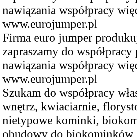
nawiązania współpracy więc
05/09/2018
: Były reprezent
www.eurojumper.pl
umiejętności trenerskie tak 
Firma euro jumper produkuj
Z kraju
zapraszamy do współpracy 
nawiązania współpracy więc
23/08/2018
: To przez to Da
www.eurojumper.pl
pracy nad filmem
Szukam do współpracy właś
Z kraju
wnętrz, kwiaciarnie, flory
nietypowe kominki, biokom
18/08/2018
: Premier zabloko
obudowy do biokominków, k