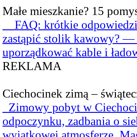
Małe mieszkanie? 15 pomys
21/08/2019
: Konferencja p
FAQ: krótkie odpowiedzi
Sejmie
zastąpić stolik kawowy? — 
Z kraju
uporządkować kable i ładow
REKLAMA
Ciechocinek zimą – świątecz
Zimowy pobyt w Ciechocin
odpoczynku, zadbania o sie
wyjątkowej atmosferze. Mag