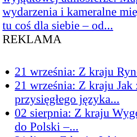
wydarzenia i kameralne miej
tu coś dla siebie – od...
10/06/2019
: Robią nas w kon
REKLAMA
dlaczego tak mało zarabiasz
Z kraju
21 września:
Z kraju
Ryn
21 września:
Z kraju
Jak
08/03/2019
: Kluczowe dla o
przysięgłego języka...
do siebie ludzi - o przyszł
02 sierpnia:
Z kraju
Wygo
Londynem na Polsko-Bryty
do Polski –...
Z kraju