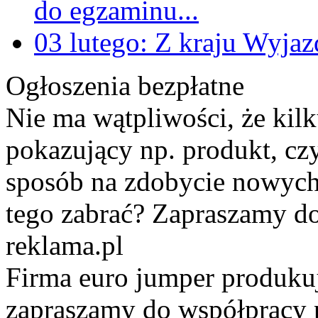
działają?
do egzaminu...
Z kraju
03 lutego:
Z kraju
Wyjazd
Ogłoszenia bezpłatne
27/10/2018
: 5G zmieni każd
Nie ma wątpliwości, że kil
uruchamia rewolucyjną tech
pokazujący np. produkt, cz
rzeczywistości
sposób na zdobycie nowych 
Z kraju
tego zabrać? Zapraszamy 
reklama.pl
16/09/2018
: Dubbingująca d
Firma euro jumper produkuj
Z kraju
zapraszamy do współpracy 