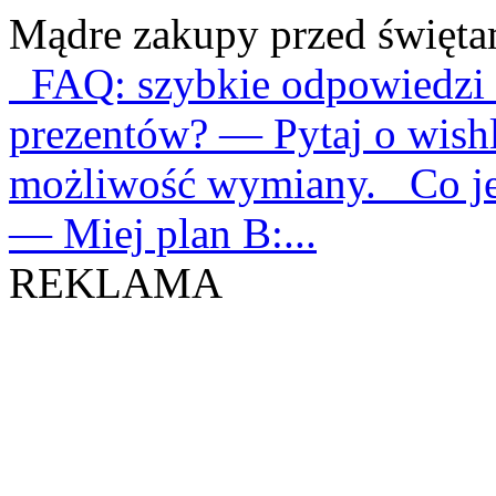
19/09/2019
: „Każdy z nas m
Mądre zakupy przed świętam
Markiem Plutowskim
FAQ: szybkie odpowiedzi 
Z kraju
prezentów? — Pytaj o wishl
możliwość wymiany. Co jeśl
— Miej plan B:...
REKLAMA