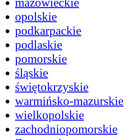
mazowieckie
23/07/2018
: Doszło do pękn
Dziewięcioletni chłopiec zgi
opolskie
Z kraju
podkarpackie
podlaskie
pomorskie
15/07/2018
: Velux wygrał s
Europejską
śląskie
Z kraju
świętokrzyskie
warmińsko-mazurskie
wielkopolskie
07/07/2018
: Wernisaż trzyl
duchu awangardy
zachodniopomorskie