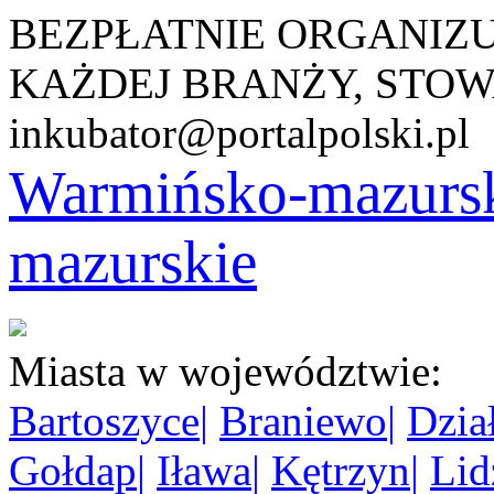
BEZPŁATNIE ORGANIZ
KAŻDEJ BRANŻY, STOW
inkubator@portalpolski.pl
Warmińsko-mazurs
mazurskie
Miasta w województwie:
Bartoszyce
|
Braniewo
|
Dzia
Gołdap
|
Iława
|
Kętrzyn
|
Lid