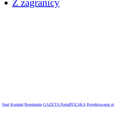
Elbląg
Z zagranicy
06/07/2018
: Nastąpił huk, a
MiG-29 pod Pasłękiem
Z kraju
05/07/2018
: Autonomiczne p
Futurologiczna konferencja
Z kraju
Start
Kontakt
Regulamin
GAZETA PortalPOLSKA
Projektowanie 