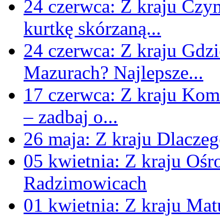
24 czerwca:
Z kraju
Czym
zarobków
kurtkę skórzaną...
Z kraju
24 czerwca:
Z kraju
Gdzi
Mazurach? Najlepsze...
17 czerwca:
Z kraju
Komf
12/02/2019
: Polska może być
– zadbaj o...
Gwiazdowski
26 maja:
Z kraju
Dlaczeg
Z kraju
05 kwietnia:
Z kraju
Ośro
Radzimowicach
08/01/2019
: Rozkwit cukier
01 kwietnia:
Z kraju
Matu