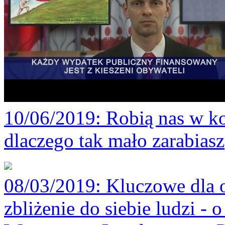
10/06/2019
: Robią nas w ko
dlaczego tak mało zarabiasz
08/03/2019
: Kluczowe dla 
zbliżenie do siebie ludzi -