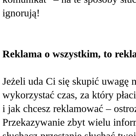
ignorują!
Reklama o wszystkim, to rekl
Jeżeli uda Ci się skupić uwagę
wykorzystać czas, za który płaci
i jak chcesz reklamować – ostroż
Przekazywanie zbyt wielu infor
słuchacz przestanie słuchać two