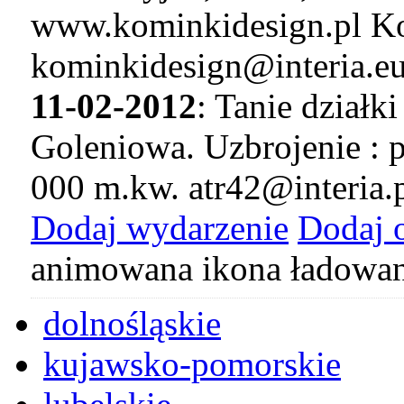
www.kominkidesign.pl Ko
kominkidesign@interia.e
11-02-2012
: Tanie dział
Goleniowa. Uzbrojenie : p
000 m.kw. atr42@interia.
Dodaj wydarzenie
Dodaj 
animowana ikona ładowan
dolnośląskie
kujawsko-pomorskie