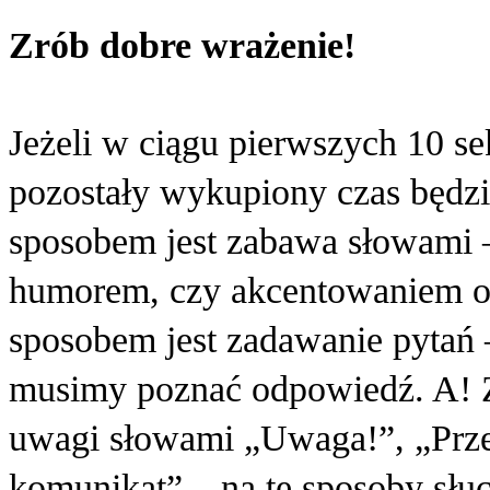
Zrób dobre wrażenie!
Jeżeli w ciągu pierwszych 10 se
pozostały wykupiony czas będz
sposobem jest zabawa słowami –
humorem, czy akcentowaniem o
sposobem jest zadawanie pytań –
musimy poznać odpowiedź. A! Z
uwagi słowami „Uwaga!”, „Prz
komunikat” – na te sposoby słuch