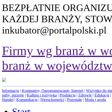
BEZPŁATNIE ORGANIZ
KAŻDEJ BRANŻY, STOW
inkubator@portalpolski.pl
Firmy wg branż w w
branż w województw
Informacja
|
Komputery, Oprogramowanie, Internet
|
Wszystko do mi
puby, pizzerie
|
Kultura i rozrywka
|
Produkcja
|
Zdrowie
|
Edukacja
|
Handel
|
Komunikacja
|
Nieruchomości
|
Pozostałe
|
Moda i uroda
Start