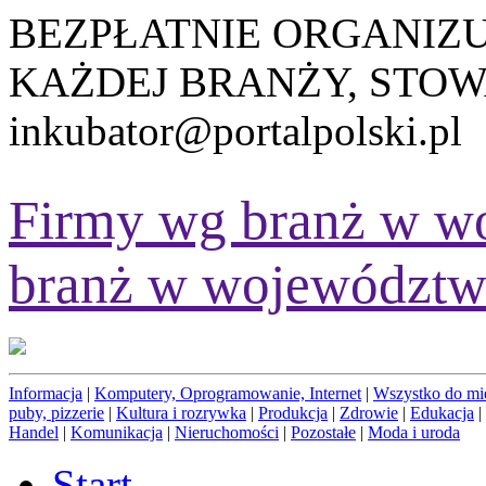
BEZPŁATNIE ORGANIZ
KAŻDEJ BRANŻY, STOW
inkubator@portalpolski.pl
Firmy wg branż w w
branż w województw
Informacja
|
Komputery, Oprogramowanie, Internet
|
Wszystko do mi
puby, pizzerie
|
Kultura i rozrywka
|
Produkcja
|
Zdrowie
|
Edukacja
|
Handel
|
Komunikacja
|
Nieruchomości
|
Pozostałe
|
Moda i uroda
Start