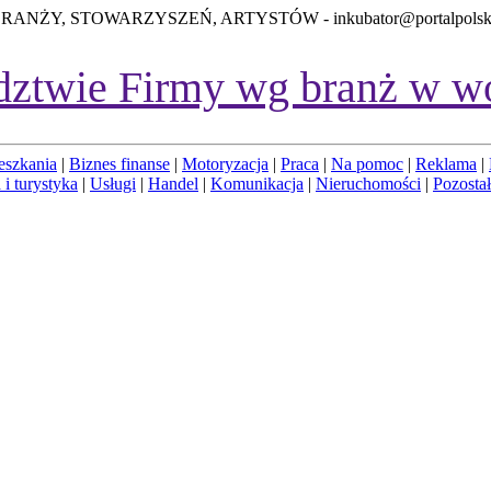
BRANŻY, STOWARZYSZEŃ, ARTYSTÓW -
inkubator@portalpolsk
dztwie
Firmy wg branż w w
eszkania
|
Biznes finanse
|
Motoryzacja
|
Praca
|
Na pomoc
|
Reklama
|
 i turystyka
|
Usługi
|
Handel
|
Komunikacja
|
Nieruchomości
|
Pozosta