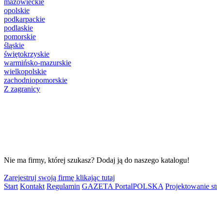
mazowieckie
opolskie
podkarpackie
podlaskie
pomorskie
śląskie
świętokrzyskie
warmińsko-mazurskie
wielkopolskie
zachodniopomorskie
Z zagranicy
Nie ma firmy, której szukasz? Dodaj ją do naszego katalogu!
Zarejestruj swoją firmę klikając tutaj
Start
Kontakt
Regulamin
GAZETA PortalPOLSKA
Projektowanie 