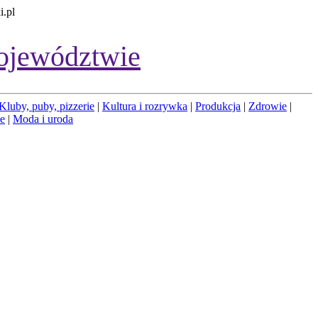
i.pl
ojewództwie
Kluby, puby, pizzerie
|
Kultura i rozrywka
|
Produkcja
|
Zdrowie
|
łe
|
Moda i uroda