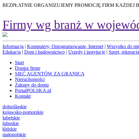
BEZPŁATNIE ORGANIZUJEMY PROMOCJĘ FIRM KAŻDEJ 
Firmy wg branż w wojewó
Informacja
|
Komputery, Oprogramowanie, Internet
|
Wszystko do mi
Edukacja
|
Dom i budownictwo
|
Urzędy i instytucje
|
Sport, rekreacja
Start
Dopisz firmę
SIEĆ AGENTÓW ZA GRANICĄ
Nieruchomości
Zakupy do domu
PortalPOLSKA.pl
Kontakt
dolnośląskie
kujawsko-pomorskie
lubelskie
lubuskie
łódzkie
małopolskie