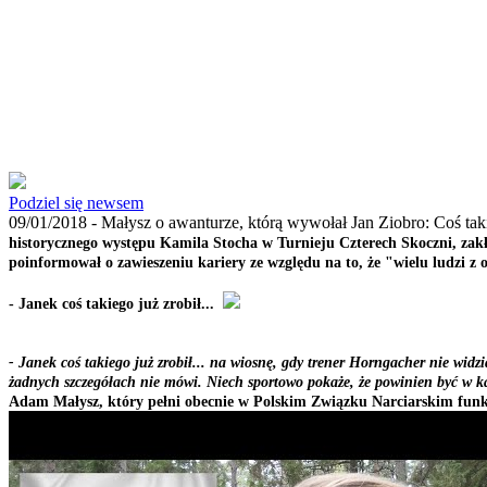
Podziel się newsem
09/01/2018 -
Małysz o awanturze, którą wywołał Jan Ziobro: Coś taki
historycznego występu Kamila Stocha w Turnieju Czterech Skoczni, zakł
poinformował o zawieszeniu kariery ze względu na to, że "wielu ludzi z o
- Janek coś takiego już zrobił...
- Janek coś takiego już zrobił... na wiosnę, gdy trener Horngacher nie widz
żadnych szczegółach nie mówi. Niech sportowo pokaże, że powinien być w k
Adam Małysz, który pełni obecnie w Polskim Związku Narciarskim funk