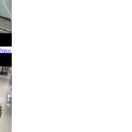
Pepco