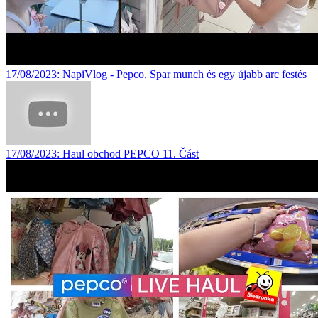
17/08/2023
: NapiVlog - Pepco, Spar munch és egy újabb arc festés
17/08/2023
: Haul obchod PEPCO 11. Část