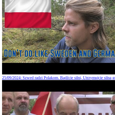
25/09/2024
: Szwed radzi Polakom. Bądźcie silni, Utrzymujcie silną 