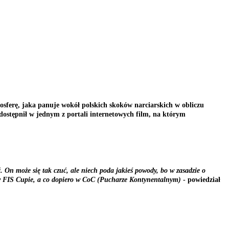
sferę, jaka panuje wokół polskich skoków narciarskich w obliczu
dostępnił w jednym z portali internetowych film, na którym
. On może się tak czuć, ale niech poda jakieś powody, bo w zasadzie o
ć w FIS Cupie, a co dopiero w CoC (Pucharze Kontynentalnym)
- powiedział