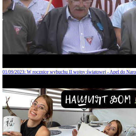
01/09/2023
: W rocznicę wybuchu II wojny światowej - Apel do Nar