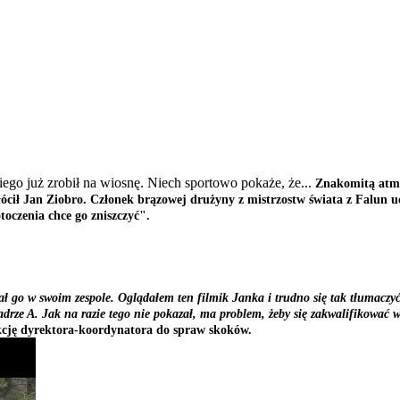
ego już zrobił na wiosnę. Niech sportowo pokaże, że...
Znakomitą atmo
ócił Jan Ziobro. Członek brązowej drużyny z mistrzostw świata z Falun u
toczenia chce go zniszczyć".
iał go w swoim zespole. Oglądałem ten filmik Janka i trudno się tak tłumaczyć
adrze A. Jak na razie tego nie pokazał, ma problem, żeby się zakwalifikowa
cję dyrektora-koordynatora do spraw skoków.