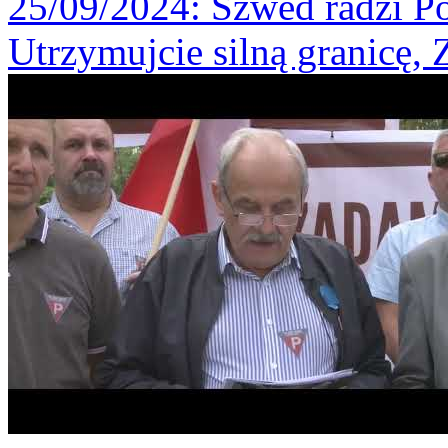
25/09/2024
: Szwed radzi Po
Utrzymujcie silną granicę,