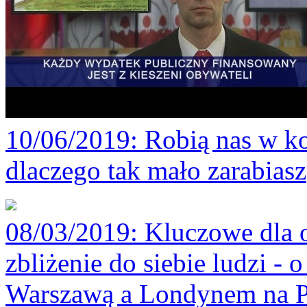
10/06/2019
: Robią nas w ko
dlaczego tak mało zarabiasz
08/03/2019
: Kluczowe dla 
zbliżenie do siebie ludzi -
Warszawą a Londynem na P