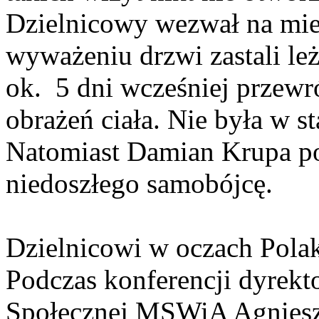
Dzielnicowy wezwał na miej
wyważeniu drzwi zastali le
ok. 5 dni wcześniej przewr
obrażeń ciała. Nie była w s
Natomiast Damian Krupa po
niedoszłego samobójcę.
Dzielnicowi w oczach Pol
Podczas konferencji dyrek
Społecznej MSWiA Agniesz