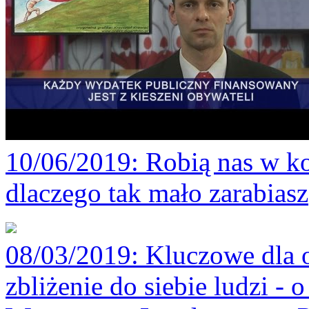
10/06/2019
: Robią nas w ko
dlaczego tak mało zarabiasz
08/03/2019
: Kluczowe dla 
zbliżenie do siebie ludzi -