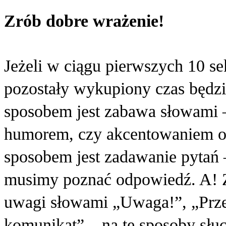
Zrób dobre wrażenie!
Jeżeli w ciągu pierwszych 10 se
pozostały wykupiony czas będz
sposobem jest zabawa słowami –
humorem, czy akcentowaniem o
sposobem jest zadawanie pytań –
musimy poznać odpowiedź. A! Z
uwagi słowami „Uwaga!”, „Prz
komunikat” – na te sposoby słuch