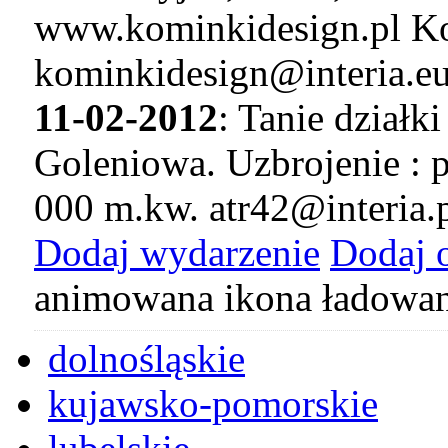
www.kominkidesign.pl Ko
kominkidesign@interia.e
11-02-2012
: Tanie dział
Goleniowa. Uzbrojenie : p
000 m.kw. atr42@interia.
Dodaj wydarzenie
Dodaj 
animowana ikona ładowan
dolnośląskie
kujawsko-pomorskie