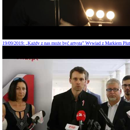
19/09/2019
: „Każdy z nas może być artystą” Wywiad z Markiem Pl