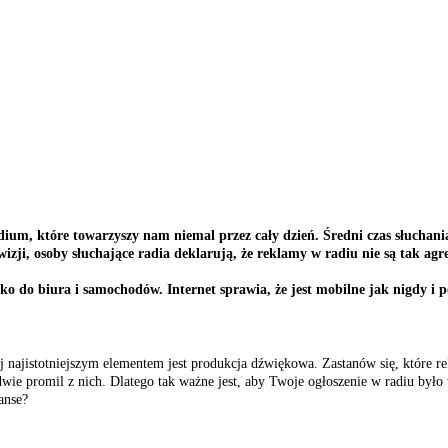
ium, które towarzyszy nam niemal przez cały dzień. Średni czas słuchania
wizji, osoby słuchające radia deklarują, że reklamy w radiu nie są tak agr
lko do biura i samochodów. Internet sprawia, że jest mobilne jak nigdy 
ej najistotniejszym elementem jest produkcja dźwiękowa. Zastanów się, które 
dwie promil z nich. Dlatego tak ważne jest, aby Twoje ogłoszenie w radiu było
anse?