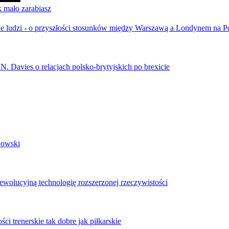
k mało zarabiasz
ebie ludzi - o przyszłości stosunków między Warszawą a Londynem na
 N. Davies o relacjach polsko-brytyjskich po brexicie
dowski
ewolucyjną technologię rozszerzonej rzeczywistości
ci trenerskie tak dobre jak piłkarskie