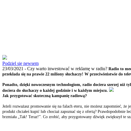
Podziel się newsem
23/03/2021 -
Czy warto inwestować w reklamę w radiu?
Radio to med
przekłada się na prawie 22 miliony słuchaczy! W przeciwieństwie do tele
Ponadto, dzięki nowoczesnym technologiom, radio dociera szerzej niż ty
dociera do słuchaczy o każdej godzinie i w każdym miejscu.
Jak przygotować skuteczną kampanię radiową?
Jeżeli rozważasz promowanie się na falach eteru, nie możesz zapomnieć, że j
produkt chciałeś kupić lub chociaż zapoznać się z ofertą? Prawdopodobnie le
brzmiała „Tak! Teraz!”. Co zrobić, aby przygotowany dźwięk zwiększył te sz