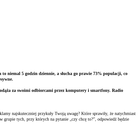
 to niemal 5 godzin dziennie, a słucha go prawie 73% populacji, co
esywne.
i podąża za swoimi odbiorcami przez komputery i smartfony. Radio
reklamy najskuteczniej przykuły Twoją uwagę? Które sprawiły, że natychmiast
 w grupie tych, przy których na pytanie „czy chcę to?”, odpowiedź będzie