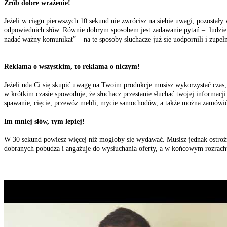
Zrób dobre wrażenie!
Jeżeli w ciągu pierwszych 10 sekund nie zwrócisz na siebie uwagi, pozost
odpowiednich słów. Równie dobrym sposobem jest zadawanie pytań – ludzie
nadać ważny komunikat” – na te sposoby słuchacze już się uodpornili i zupełn
Reklama o wszystkim, to reklama o niczym!
Jeżeli uda Ci się skupić uwagę na Twoim produkcje musisz wykorzystać czas, z
w krótkim czasie spowoduje, że słuchacz przestanie słuchać twojej informacj
spawanie, cięcie, przewóz mebli, mycie samochodów, a także można zamówić
Im mniej słów, tym lepiej!
W 30 sekund powiesz więcej niż mogłoby się wydawać. Musisz jednak ostrożni
dobranych pobudza i angażuje do wysłuchania oferty, a w końcowym rozrachu