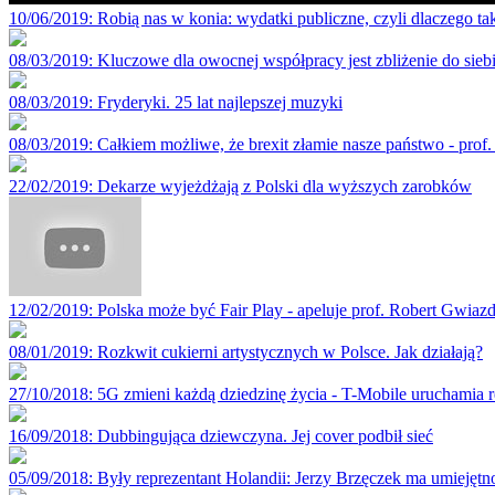
10/06/2019
: Robią nas w konia: wydatki publiczne, czyli dlaczego ta
08/03/2019
: Kluczowe dla owocnej współpracy jest zbliżenie do si
08/03/2019
: Fryderyki. 25 lat najlepszej muzyki
08/03/2019
: Całkiem możliwe, że brexit złamie nasze państwo - prof.
22/02/2019
: Dekarze wyjeżdżają z Polski dla wyższych zarobków
12/02/2019
: Polska może być Fair Play - apeluje prof. Robert Gwiaz
08/01/2019
: Rozkwit cukierni artystycznych w Polsce. Jak działają?
27/10/2018
: 5G zmieni każdą dziedzinę życia - T-Mobile uruchamia r
16/09/2018
: Dubbingująca dziewczyna. Jej cover podbił sieć
05/09/2018
: Były reprezentant Holandii: Jerzy Brzęczek ma umiejętnoś