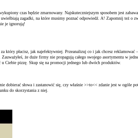
ały wykupiony czas będzie zmarnowany. Najskuteczniejszym sposobem jest zab
 uwielbiają zagadki, na które musimy poznać odpowiedź. A! Zapomnij też o 
ie je ignorują!
a który płacisz, jak najefektywniej. Przeanalizuj co i jak chcesz reklamować –
i. Zauważyłeś, że duże firmy nie propagują całego swojego asortymentu w jedne
 u Ciebie pizzę. Skup się na promocji jednego lub dwóch produktów.
e dobierać słowa i zastanowić się, czy właśnie >>to<< zdanie jest w ogóle po
nku do skorzystania z niej.