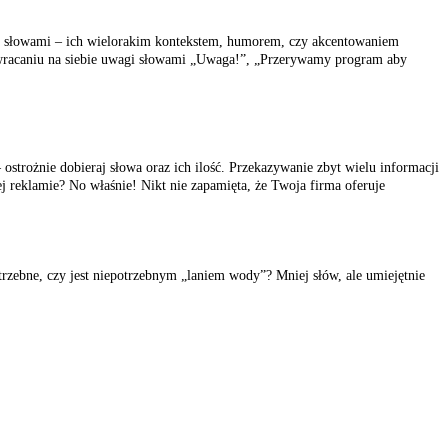
awa słowami – ich wielorakim kontekstem, humorem, czy akcentowaniem
zwracaniu na siebie uwagi słowami „Uwaga!”, „Przerywamy program aby
 ostrożnie dobieraj słowa oraz ich ilość. Przekazywanie zbyt wielu informacji
j reklamie? No właśnie! Nikt nie zapamięta, że Twoja firma oferuje
trzebne, czy jest niepotrzebnym „laniem wody”? Mniej słów, ale umiejętnie