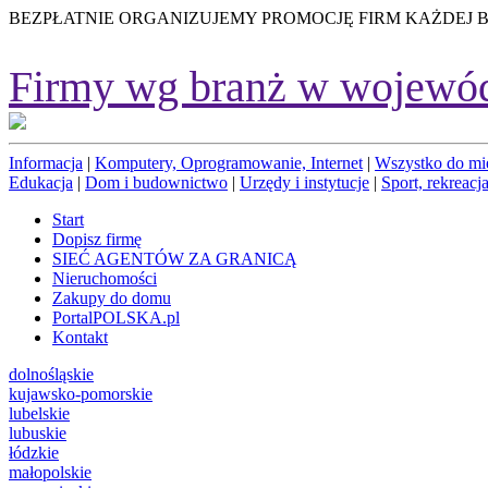
BEZPŁATNIE ORGANIZUJEMY PROMOCJĘ FIRM KAŻDEJ 
Firmy wg branż w wojewó
Informacja
|
Komputery, Oprogramowanie, Internet
|
Wszystko do mi
Edukacja
|
Dom i budownictwo
|
Urzędy i instytucje
|
Sport, rekreacja
Start
Dopisz firmę
SIEĆ AGENTÓW ZA GRANICĄ
Nieruchomości
Zakupy do domu
PortalPOLSKA.pl
Kontakt
dolnośląskie
kujawsko-pomorskie
lubelskie
lubuskie
łódzkie
małopolskie