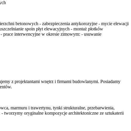
nych
etonowych - zabezpieczenia antykorozyjne - mycie elewacji
szczelnianie spoin płyt elewacyjnych - montaż płotków
 - prace interwencyjne w okresie zimowym: - usuwanie
ujemy z projektantami wnętrz i firmami budowlanymi. Posiadamy
ientów.
ca, marmuru i trawertynu, tynki strukturalne, przebarwienia,
n - tworzymy oryginalne kompozycje architektoniczne ze sztukaterii