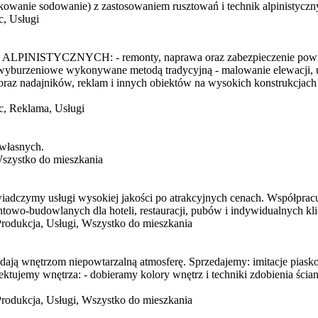
askowanie sodowanie) z zastosowaniem rusztowań i technik alpinistycz
, Usługi
YCH: - remonty, naprawa oraz zabezpieczenie powierzchni b
 i wyburzeniowe wykonywane metodą tradycyjną - malowanie elewacji, u
oraz nadajników, reklam i innych obiektów na wysokich konstrukcjach
, Reklama, Usługi
 własnych.
szystko do mieszkania
wiadczymy usługi wysokiej jakości po atrakcyjnych cenach. Współprac
towo-budowlanych dla hoteli, restauracji, pubów i indywidualnych kl
rodukcja, Usługi, Wszystko do mieszkania
ają wnętrzom niepowtarzalną atmosferę. Sprzedajemy: imitacje piaskow
ektujemy wnętrza: - dobieramy kolory wnętrz i techniki zdobienia ścia
rodukcja, Usługi, Wszystko do mieszkania