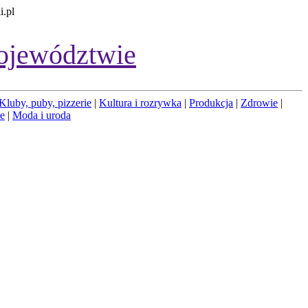
i.pl
ojewództwie
Kluby, puby, pizzerie
|
Kultura i rozrywka
|
Produkcja
|
Zdrowie
|
łe
|
Moda i uroda