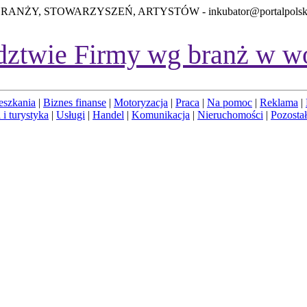
BRANŻY, STOWARZYSZEŃ, ARTYSTÓW -
inkubator@portalpolsk
dztwie
Firmy wg branż w w
eszkania
|
Biznes finanse
|
Motoryzacja
|
Praca
|
Na pomoc
|
Reklama
|
 i turystyka
|
Usługi
|
Handel
|
Komunikacja
|
Nieruchomości
|
Pozosta