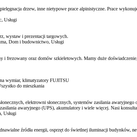
ielęgnacja drzew, inne nietypowe prace alpinistyczne. Prace wykonuje
, Usługi
rz, wystaw i prezentacji targowych.
ama, Dom i budownictwo, Usługi
i frezowany oraz domów szkieletowych. Mamy duże doświadczenie, wi
 na wymiar, klimatyzatory FUJITSU
szystko do mieszkania
ów słonecznych, elektrowni słonecznych, systemów zasilania awaryjne
zasilania awaryjnego (UPS), akumulatory i wiele więcej. Nasi konsulta
, Usługi
odnawialne źródła energii, osprzęt do świetlnej iluminacji budynków,