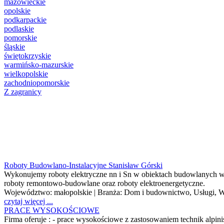
mazowieckie
opolskie
podkarpackie
podlaskie
pomorskie
śląskie
świętokrzyskie
warmińsko-mazurskie
wielkopolskie
zachodniopomorskie
Z zagranicy
Roboty Budowlano-Instalacyjne Stanisław Górski
Wykonujemy roboty elektryczne nn i Sn w obiektach budowlanych w t
roboty remontowo-budowlane oraz roboty elektroenergetyczne.
Województwo:
małopolskie
| Branża:
Dom i budownictwo, Usługi, W
czytaj więcej ...
PRACE WYSOKOŚCIOWE
Firma oferuje : - prace wysokościowe z zastosowaniem technik alpin