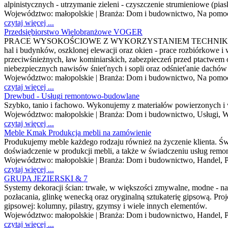
alpinistycznych - utrzymanie zieleni - czyszczenie strumieniowe (pi
Województwo:
małopolskie
| Branża:
Dom i budownictwo, Na pomoc
czytaj więcej ...
Przedsiębiorstwo Wielobranżowe VOGER
PRACE WYSOKOŚCIOWE Z WYKORZYSTANIEM TECHNIK ALPINISTYCZN
hal i budynków, oszklonej elewacji oraz okien - prace rozbiórkowe
przeciwśnieżnych, ław kominiarskich, zabezpieczeń przed ptactwem 
niebezpiecznych nawisów śnieťnych i sopli oraz odśnieťanie dachów
Województwo:
małopolskie
| Branża:
Dom i budownictwo, Na pomoc
czytaj więcej ...
Drewbud - Usługi remontowo-budowlane
Szybko, tanio i fachowo. Wykonujemy z materiałów powierzonych i
Województwo:
małopolskie
| Branża:
Dom i budownictwo, Usługi, W
czytaj więcej ...
Meble Kmak Produkcja mebli na zamówienie
Produkujemy meble każdego rodzaju również na życzenie klienta. Ś
doświadczenie w produkcji mebli, a także w świadczeniu usług remon
Województwo:
małopolskie
| Branża:
Dom i budownictwo, Handel, P
czytaj więcej ...
GRUPA JEZIERSKI & 7
Systemy dekoracji ścian: trwałe, w większości zmywalne, modne - nad
pozłacania, glinkę wenecką oraz oryginalną sztukaterię gipsową. Proj
gipsowej: kolumny, pilastry, gzymsy i wiele innych elementów.
Województwo:
małopolskie
| Branża:
Dom i budownictwo, Handel, P
czytaj więcej ...