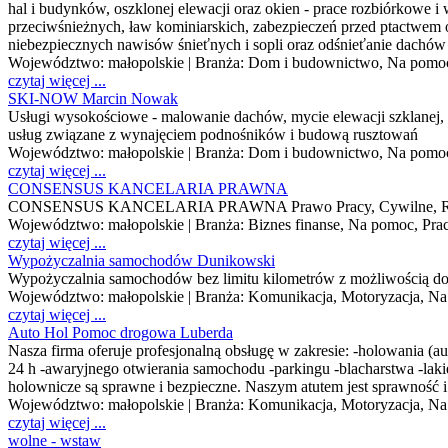
hal i budynków, oszklonej elewacji oraz okien - prace rozbiórkowe
przeciwśnieżnych, ław kominiarskich, zabezpieczeń przed ptactwem 
niebezpiecznych nawisów śnieťnych i sopli oraz odśnieťanie dachów
Województwo:
małopolskie
| Branża:
Dom i budownictwo, Na pomoc
czytaj więcej ...
SKI-NOW Marcin Nowak
Usługi wysokościowe - malowanie dachów, mycie elewacji szklanej, p
usług związane z wynajęciem podnośników i budową rusztowań
Województwo:
małopolskie
| Branża:
Dom i budownictwo, Na pomoc
czytaj więcej ...
CONSENSUS KANCELARIA PRAWNA
CONSENSUS KANCELARIA PRAWNA Prawo Pracy, Cywilne, Rodzinne,
Województwo:
małopolskie
| Branża:
Biznes finanse, Na pomoc, Prac
czytaj więcej ...
Wypożyczalnia samochodów Dunikowski
Wypożyczalnia samochodów bez limitu kilometrów z możliwością dost
Województwo:
małopolskie
| Branża:
Komunikacja, Motoryzacja, Na p
czytaj więcej ...
Auto Hol Pomoc drogowa Luberda
Nasza firma oferuje profesjonalną obsługę w zakresie: -holowania (
24 h -awaryjnego otwierania samochodu -parkingu -blacharstwa -laki
holownicze są sprawne i bezpieczne. Naszym atutem jest sprawność 
Województwo:
małopolskie
| Branża:
Komunikacja, Motoryzacja, Na
czytaj więcej ...
wolne - wstaw