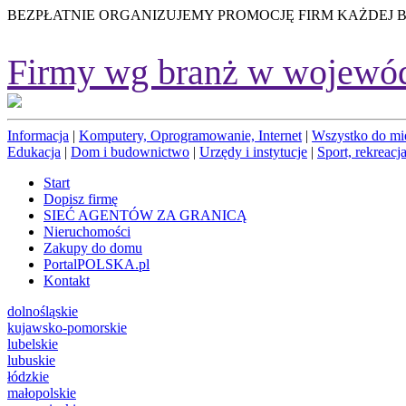
BEZPŁATNIE ORGANIZUJEMY PROMOCJĘ FIRM KAŻDEJ 
Firmy wg branż w wojewó
Informacja
|
Komputery, Oprogramowanie, Internet
|
Wszystko do mi
Edukacja
|
Dom i budownictwo
|
Urzędy i instytucje
|
Sport, rekreacja
Start
Dopisz firmę
SIEĆ AGENTÓW ZA GRANICĄ
Nieruchomości
Zakupy do domu
PortalPOLSKA.pl
Kontakt
dolnośląskie
kujawsko-pomorskie
lubelskie
lubuskie
łódzkie
małopolskie