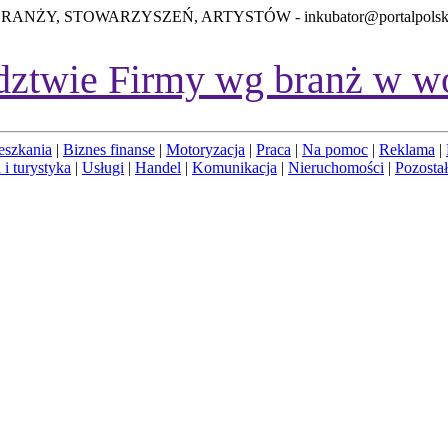
BRANŻY, STOWARZYSZEŃ, ARTYSTÓW -
inkubator@portalpolsk
dztwie
Firmy wg branż w w
eszkania
|
Biznes finanse
|
Motoryzacja
|
Praca
|
Na pomoc
|
Reklama
|
 i turystyka
|
Usługi
|
Handel
|
Komunikacja
|
Nieruchomości
|
Pozosta