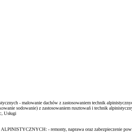
istycznych - malowanie dachów z zastosowaniem technik alpinistyczny
askowanie sodowanie) z zastosowaniem rusztowań i technik alpinistycz
, Usługi
YCH: - remonty, naprawa oraz zabezpieczenie powierzchni b