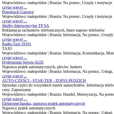
Województwo:
małopolskie
| Branża:
Na pomoc, Urzędy i instytucje
czytaj więcej ...
Pogotowie Gazowe
Województwo:
małopolskie
| Branża:
Na pomoc, Urzędy i instytucje
czytaj więcej ...
Służby Interwencyjne TP SA
Reklamacja rachunków telefonicznych, biuro napraw telefonów
Województwo:
małopolskie
| Branża:
Informacja, Na pomoc, Urzędy i
czytaj więcej ...
Radio-Taxi 19191
TAXI
Województwo:
małopolskie
| Branża:
Informacja, Komunikacja, Moto
czytaj więcej ...
Hydropomp Serwis AGD
Naprawa pralek automatycznych, pieców Junkers
Województwo:
małopolskie
| Branża:
Informacja, Na pomoc, Usługi,
czytaj więcej ...
AUTO-CZĘŚCI - STAR-TER - ZOFIA PĘDZICH
Sprzedaż części do wszystkich marek samochodów. Informacja telefo
ceny. Zapraszamy
Województwo:
małopolskie
| Branża:
Handel, Motoryzacja, Na pomo
czytaj więcej ...
Elektromechanika, naprawa pralek automatycznych
Naprawy pralek automatycznych
Województwo:
małopolskie
| Branża:
Informacja, Na pomoc, Usługi,