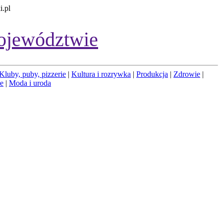
i.pl
ojewództwie
Kluby, puby, pizzerie
|
Kultura i rozrywka
|
Produkcja
|
Zdrowie
|
łe
|
Moda i uroda