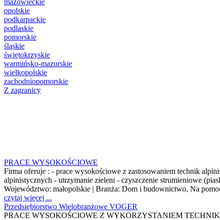
mazowieckie
opolskie
podkarpackie
podlaskie
pomorskie
śląskie
świętokrzyskie
warmińsko-mazurskie
wielkopolskie
zachodniopomorskie
Z zagranicy
PRACE WYSOKOŚCIOWE
Firma oferuje : - prace wysokościowe z zastosowaniem technik alpin
alpinistycznych - utrzymanie zieleni - czyszczenie strumieniowe (pi
Województwo:
małopolskie
| Branża:
Dom i budownictwo, Na pomoc
czytaj więcej ...
Przedsiębiorstwo Wielobranżowe VOGER
PRACE WYSOKOŚCIOWE Z WYKORZYSTANIEM TECHNIK ALPINISTYCZN