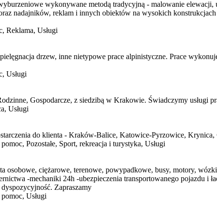
 i wyburzeniowe wykonywane metodą tradycyjną - malowanie elewacji, u
oraz nadajników, reklam i innych obiektów na wysokich konstrukcjach
, Reklama, Usługi
ielęgnacja drzew, inne nietypowe prace alpinistyczne. Prace wykonuje
, Usługi
 Gospodarcze, z siedzibą w Krakowie. Świadczymy usługi prawn
a, Usługi
arczenia do klienta - Kraków-Balice, Katowice-Pyrzowice, Krynica, 
omoc, Pozostałe, Sport, rekreacja i turystyka, Usługi
auta osobowe, ciężarowe, terenowe, powypadkowe, busy, motory, wózki 
ernictwa -mechaniki 24h -ubezpieczenia transportowanego pojazdu i ła
i dyspozycyjność. Zapraszamy
 pomoc, Usługi