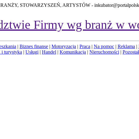
BRANŻY, STOWARZYSZEŃ, ARTYSTÓW -
inkubator@portalpolsk
dztwie
Firmy wg branż w w
eszkania
|
Biznes finanse
|
Motoryzacja
|
Praca
|
Na pomoc
|
Reklama
|
 i turystyka
|
Usługi
|
Handel
|
Komunikacja
|
Nieruchomości
|
Pozosta