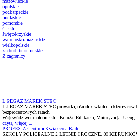
mazowieckie
opolskie
podkarpackie
podlaskie
pomorskie
śląskie
świętokrzyskie
warmińsko-mazurskie
wielkopolskie
zachodniopomorskie
Z zagranicy
L-PEGAZ MAREK STEC
L-PEGAZ MAREK STEC prowadzę ośrodek szkolenia kierowców kategor
bezprocentowych ratach.
Województwo:
małopolskie
| Branża:
Edukacja, Motoryzacja, Usługi
czytaj więcej ...
PROFESJA Centrum Kształcenia Kadr
SZKOŁY POLICEALNE 2-LETNIE I ROCZNE. 80 KIERUNKÓW, m.in. kosme