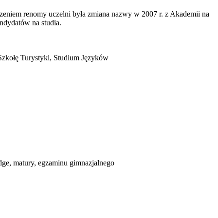
rdzeniem renomy uczelni była zmiana nazwy w 2007 r. z Akademii na
andydatów na studia.
 Szkołę Turystyki, Studium Języków
idge, matury, egzaminu gimnazjalnego