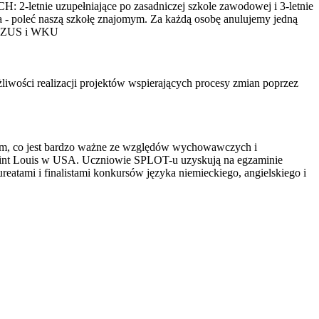
letnie uzupełniające po zasadniczej szkole zawodowej i 3-letnie
ka - poleć naszą szkołę znajomym. Za każdą osobę anulujemy jedną
 do ZUS i WKU
iwości realizacji projektów wspierających procesy zmian poprzez
ielem, co jest bardzo ważne ze względów wychowawczych i
aint Louis w USA. Uczniowie SPLOT-u uzyskują na egzaminie
eatami i finalistami konkursów języka niemieckiego, angielskiego i