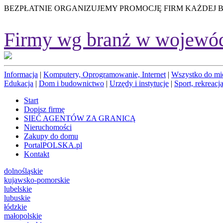
BEZPŁATNIE ORGANIZUJEMY PROMOCJĘ FIRM KAŻDEJ 
Firmy wg branż w wojewó
Informacja
|
Komputery, Oprogramowanie, Internet
|
Wszystko do mi
Edukacja
|
Dom i budownictwo
|
Urzędy i instytucje
|
Sport, rekreacja
Start
Dopisz firmę
SIEĆ AGENTÓW ZA GRANICĄ
Nieruchomości
Zakupy do domu
PortalPOLSKA.pl
Kontakt
dolnośląskie
kujawsko-pomorskie
lubelskie
lubuskie
łódzkie
małopolskie