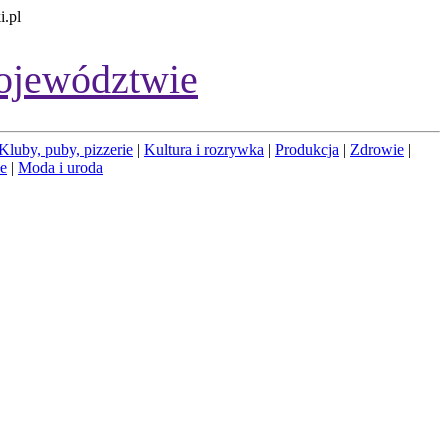
i.pl
ojewództwie
Kluby, puby, pizzerie
|
Kultura i rozrywka
|
Produkcja
|
Zdrowie
|
łe
|
Moda i uroda