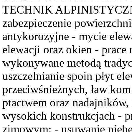
TECHNIK ALPINISTYCZNYC
zabezpieczenie powierzchni
antykorozyjne - mycie elew
elewacji oraz okien - prac
wykonywane metodą tradycy
uszczelnianie spoin płyt e
przeciwśnieżnych, ław komi
ptactwem oraz nadajników, 
wysokich konstrukcjach - p
zimowym: - usuwanie niebe