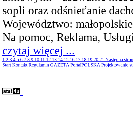
sopli oraz odśnieťanie dac
Województwo:
małopolskie
Na pomoc, Reklama, Usług
czytaj więcej ...
1
2
3
4
5
6
7
8
9
10
11
12
13
14
15
16
17
18
19
20
21
Następna stro
Start
Kontakt
Regulamin
GAZETA PortalPOLSKA
Projektowanie 