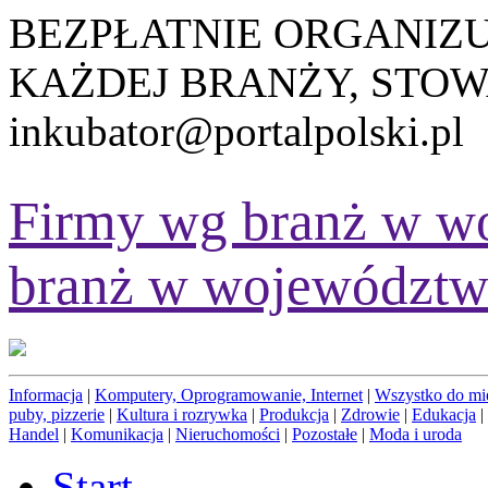
BEZPŁATNIE ORGANIZ
KAŻDEJ BRANŻY, STOW
inkubator@portalpolski.pl
Firmy wg branż w w
branż w województw
Informacja
|
Komputery, Oprogramowanie, Internet
|
Wszystko do mi
puby, pizzerie
|
Kultura i rozrywka
|
Produkcja
|
Zdrowie
|
Edukacja
|
Handel
|
Komunikacja
|
Nieruchomości
|
Pozostałe
|
Moda i uroda
Start