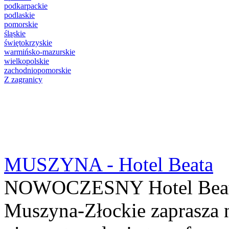
podkarpackie
podlaskie
pomorskie
śląskie
świętokrzyskie
warmińsko-mazurskie
wielkopolskie
zachodniopomorskie
Z zagranicy
MUSZYNA - Hotel Beata
NOWOCZESNY Hotel Beata
Muszyna-Złockie zaprasza