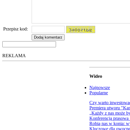
Przepisz kod:
REKLAMA
Wideo
Najnowsze
Popularne
Czy warto inwestowa
Premiera utworu "Ka
„Każdy z nas może b
Konferencja prasowa
Robią nas w konia: wy
Kluczowe dla owocnej