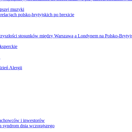
epszej muzyki
relacjach polsko-brytyjskich po brexicie
 o przyszłości stosunków między Warszawą a Londynem na Polsko-Bryt
ksperckie
a
zień Alergii
 fachowców i inwestorów
a syndrom dnia wczorajszego