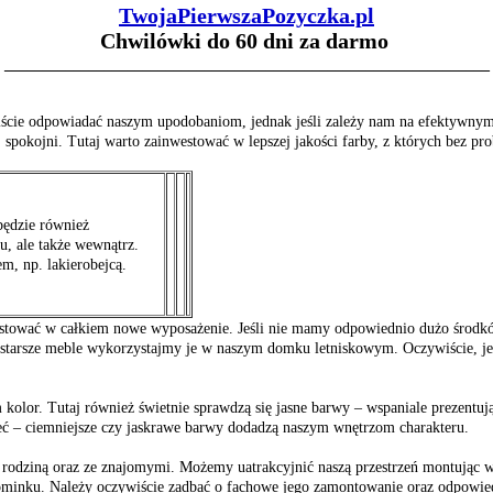
TwojaPierwszaPozyczka.pl
Chwilówki do 60 dni za darmo
_______________________________________________________________
wiście odpowiadać naszym upodobaniom, jednak jeśli zależy nam na efektywny
 spokojni. Tutaj warto zainwestować w lepszej jakości farby, z których bez pr
będzie również
u, ale także wewnątrz.
em, np. lakierobejcą.
stować w całkiem nowe wyposażenie. Jeśli nie mamy odpowiednio dużo środkó
starsze meble wykorzystajmy je w naszym domku letniskowym. Oczywiście, jeś
olor. Tutaj również świetnie sprawdzą się jasne barwy – wspaniale prezentują
eć – ciemniejsze czy jaskrawe barwy dodadzą naszym wnętrzom charakteru.
dziną oraz ze znajomymi. Możemy uatrakcyjnić naszą przestrzeń montując w d
kominku. Należy oczywiście zadbać o fachowe jego zamontowanie oraz odpowied