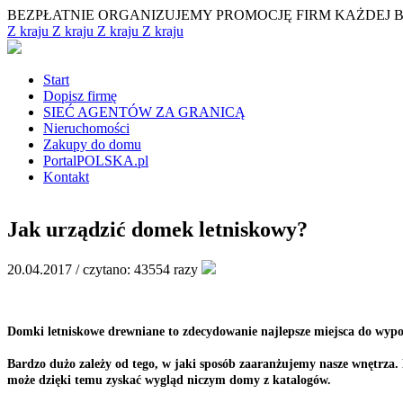
BEZPŁATNIE ORGANIZUJEMY PROMOCJĘ FIRM KAŻDEJ 
Z kraju
Z kraju
Z kraju
Z kraju
Start
Dopisz firmę
SIEĆ AGENTÓW ZA GRANICĄ
Nieruchomości
Zakupy do domu
PortalPOLSKA.pl
Kontakt
Jak urządzić domek letniskowy?
20.04.2017 /
czytano: 43554 razy
Domki letniskowe drewniane to zdecydowanie najlepsze miejsca do wypoc
Bardzo dużo zależy od tego, w jaki sposób zaaranżujemy nasze wnętrza
może dzięki temu zyskać wygląd niczym domy z katalogów.