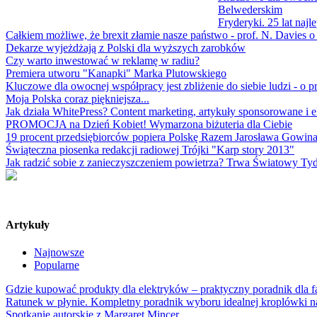
Belwederskim
Fryderyki. 25 lat najl
Całkiem możliwe, że brexit złamie nasze państwo - prof. N. Davies o 
Dekarze wyjeżdżają z Polski dla wyższych zarobków
Czy warto inwestować w reklamę w radiu?
Premiera utworu "Kanapki" Marka Plutowskiego
Kluczowe dla owocnej współpracy jest zbliżenie do siebie ludzi -
Moja Polska coraz piękniejsza...
Jak działa WhitePress? Content marketing, artykuły sponsorowane i e
PROMOCJA na Dzień Kobiet! Wymarzona biżuteria dla Ciebie
19 procent przedsiębiorców popiera Polskę Razem Jarosława Gowin
Świąteczna piosenka redakcji radiowej Trójki "Karp story 2013"
Jak radzić sobie z zanieczyszczeniem powietrza? Trwa Światowy Tyd
Artykuły
Najnowsze
Popularne
Gdzie kupować produkty dla elektryków – praktyczny poradnik dla
Ratunek w płynie. Kompletny poradnik wyboru idealnej kroplówki n
Spotkanie autorskie z Margaret Mincer