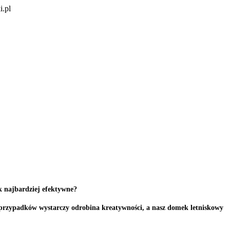
i.pl
k najbardziej efektywne?
 przypadków wystarczy odrobina kreatywności, a nasz domek letniskowy