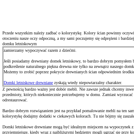
Przede wszystkim należy zadbać o kolorystykę. Kolory ścian powinny oczy
otoczeniu nasze oczy odpoczną, a my sami poczujemy się odprężeni i bardziej
domku letniskowym
zamierzamy wypoczywać razem z dziećmi.
Jeśli posiadamy drewniany domek letniskowy, to bardzo dobrym pomysłem 
podkreślenie naturalnego piękna drewna nie tylko na zewnątrz naszego domk
Możemy to zrobić poprzez pokrycie drewnianych ścian odpowiednim środki
Domki letniskowe drewniane
zyskają wtedy niepowtarzalny charakter.
Z pewnością bardzo ważny jest dobór mebli. Nie zawsze jednak chcemy
inwe
przedmioty, których niekoniecznie potrzebujemy w domu. Zamiast wyrzucać 
odrestaurować.
Bardzo dobrym rozwiązaniem jest na przykład pomalowanie mebli na ten sam k
kolorystykę dodajmy dodatki w ciekawych kolorach. Tu nie bójmy się zaszal
Domki letniskowe drewniane mogą być idealnym miejscem na wypoczynek z ro
przyjemniejsze, kiedy wraz z najbliższymi będziemy mogli ugrzać się przy 