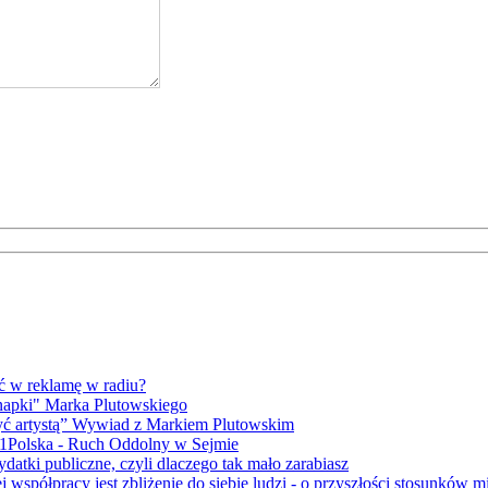
ć w reklamę w radiu?
napki" Marka Plutowskiego
yć artystą” Wywiad z Markiem Plutowskim
 1Polska - Ruch Oddolny w Sejmie
datki publiczne, czyli dlaczego tak mało zarabiasz
 współpracy jest zbliżenie do siebie ludzi - o przyszłości stosunk