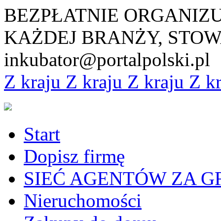
BEZPŁATNIE ORGANIZ
KAŻDEJ BRANŻY, STOW
inkubator@portalpolski.pl
Z kraju
Z kraju
Z kraju
Z k
Start
Dopisz firmę
SIEĆ AGENTÓW ZA G
Nieruchomości