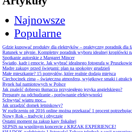
Artykuły
Najnowsze
Popularne
Gdzie kupować produkty dla elektryków – praktyczny poradnik dla
Ratunek w płynie. Kompletny poradnik wyboru idealnej kroplówki n
Spotkanie autorskie z Margaret Mincer
Światło, kadr i emocje. Jak wybrać idealnego fotografa w Pruszkowi
Mądre zakupy przed świętami: plan na spokojny grudzień
Małe mieszkanie? 15 pomysłów, które realnie dodają miejsca
Ciechocinek zimą – świąteczna atmosfera, wyjątkowe smaki i atrakcje
Rynek hal namiotowych w Polsce
Jak znaleźć dobrego tłumacza przysięgłego języka angielskiego?
Preparaty na odchudzanie - porównanie efektywności
Schwytać wiatru moc...
Jak urządzić domek letniskowy?
W rozliczeniu pit 2016 online można przekazać 1 procent potrzebują
Nowy Rok – tradycje i obyczaje
Ostatni moment na zakup kasy fiskalnej
SEPSIS na wspólnym koncercie z KRZAK EXPERIENCE!
SHADOK zadebiutuje 1 listopada! Zobacz teledysk z sesji nagraniow