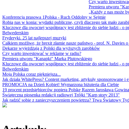
Czy warto inwestowa
Premiera utworu "Ka
„Każdy z nas może b
Konferencja prasowa 1Polska - Ruch Oddolny w Sejmie
Robią nas w konia: wydatki publiczne, czyli dlaczego tak mało zarab
Kluczowe dla owocnej współpracy jest zbliżenie do siebie ludzi - 
Belwederskim
Fryderyki. 25 lat najlepszej muzyki
Całkiem możliwe, że brexit złamie nasze państwo - prof. N. Davies o 
Dekarze wyjeżdżają z Polski dla wyższych zarobków
Czy warto inwestować w reklamę w radiu?
Premiera utworu "Kanapki" Marka Plutowskiego
Kluczowe dla owocnej współpracy jest zbliżenie do siebie ludzi - 
Belwederskim
Moja Polska coraz piękniejsza...
Jak działa WhitePress? Content marketing, artykuły sponsorowane i e
PROMOCJA na Dzień Kobiet! Wymarzona biżuteria dla Ciebie
19 procent przedsiębiorców popiera Polskę Razem Jarosława Gowin
Świąteczna piosenka redakcji radiowej Trójki "Karp story 2013"
Jak radzić sobie z zanieczyszczeniem powietrza? Trwa Światowy Tyd