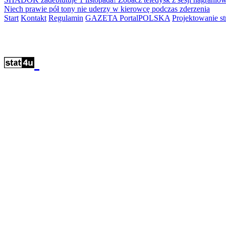
Niech prawie pół tony nie uderzy w kierowcę podczas zderzenia
Start
Kontakt
Regulamin
GAZETA PortalPOLSKA
Projektowanie 