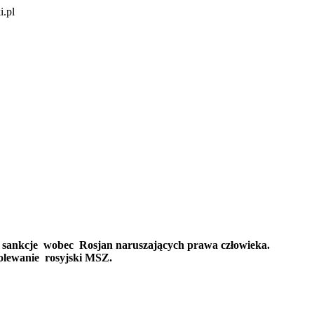
i.pl
ą sankcje wobec Rosjan naruszających prawa człowieka.
bolewanie rosyjski MSZ.