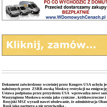
Dokument zatwierdzony wcześniej przez Kongres USA uchyla jed
nałożonych przez ZSRR-owską Moskwę restrykcji na emigracj
Ustawa podpisana przez prezydenta USA wprowadza nowe sankcje
Waszyngtonu Moskowa ocenia jako cyniczne , krótkowzroczne i ni
Rosyjski MSZ wyraził nawet ubolewanie, że administracja Oba
Rosji jako partnera a nie przeciwnika .