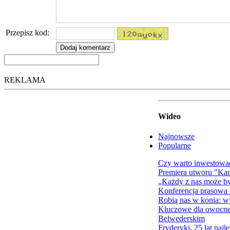
Przepisz kod:
REKLAMA
Wideo
Najnowsze
Popularne
Czy warto inwestowa
Premiera utworu "Ka
„Każdy z nas może b
Konferencja prasowa
Robią nas w konia: wy
Kluczowe dla owocnej
Belwederskim
Fryderyki. 25 lat najl