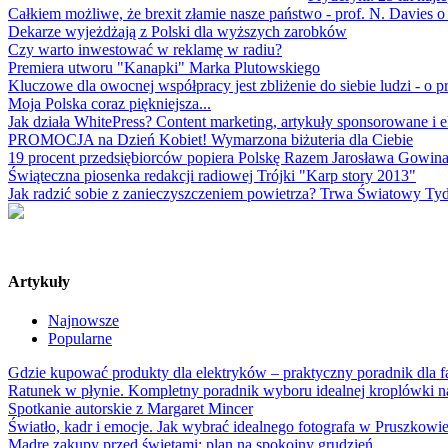
Całkiem możliwe, że brexit złamie nasze państwo - prof. N. Davies o 
Dekarze wyjeżdżają z Polski dla wyższych zarobków
Czy warto inwestować w reklamę w radiu?
Premiera utworu "Kanapki" Marka Plutowskiego
Kluczowe dla owocnej współpracy jest zbliżenie do siebie ludzi -
Moja Polska coraz piękniejsza...
Jak działa WhitePress? Content marketing, artykuły sponsorowane i e
PROMOCJA na Dzień Kobiet! Wymarzona biżuteria dla Ciebie
19 procent przedsiębiorców popiera Polskę Razem Jarosława Gowin
Świąteczna piosenka redakcji radiowej Trójki "Karp story 2013"
Jak radzić sobie z zanieczyszczeniem powietrza? Trwa Światowy Tyd
Artykuły
Najnowsze
Popularne
Gdzie kupować produkty dla elektryków – praktyczny poradnik dla
Ratunek w płynie. Kompletny poradnik wyboru idealnej kroplówki n
Spotkanie autorskie z Margaret Mincer
Światło, kadr i emocje. Jak wybrać idealnego fotografa w Pruszkowi
Mądre zakupy przed świętami: plan na spokojny grudzień