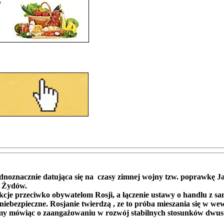
noznacznie datująca się na czasy zimnej wojny tzw. poprawkę Ja
ę Żydów.
 przeciwko obywatelom Rosji, a łączenie ustawy o handlu z sank
ebezpieczne. Rosjanie twierdzą , ze to próba mieszania się w we
my mówiąc o zaangażowaniu w rozwój stabilnych stosunków dwust