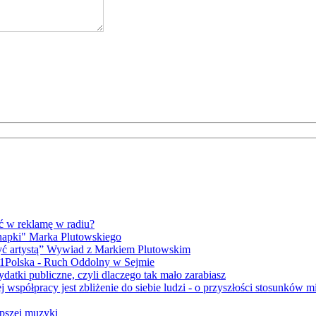
ć w reklamę w radiu?
napki" Marka Plutowskiego
yć artystą” Wywiad z Markiem Plutowskim
 1Polska - Ruch Oddolny w Sejmie
datki publiczne, czyli dlaczego tak mało zarabiasz
 współpracy jest zbliżenie do siebie ludzi - o przyszłości stosunk
epszej muzyki