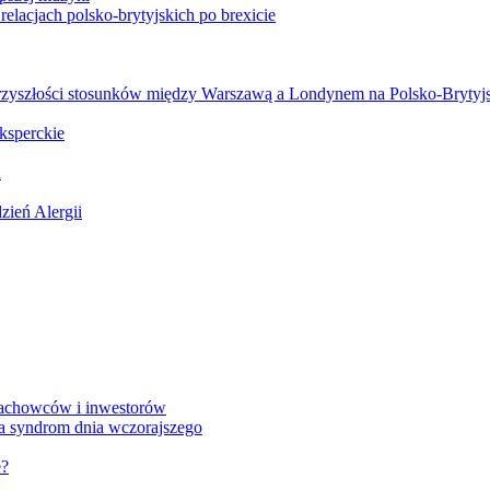
relacjach polsko-brytyjskich po brexicie
 o przyszłości stosunków między Warszawą a Londynem na Polsko-Bryt
ksperckie
a
zień Alergii
 fachowców i inwestorów
a syndrom dnia wczorajszego
e?