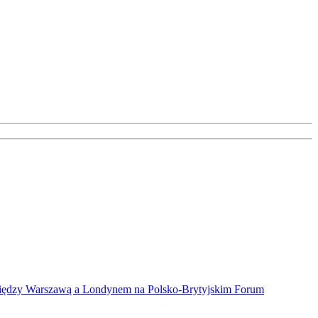
ów między Warszawą a Londynem na Polsko-Brytyjskim Forum