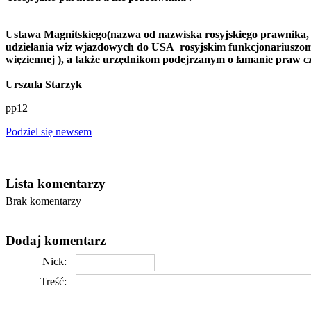
Ustawa Magnitskiego(nazwa od nazwiska rosyjskiego prawnika, w
udzielania wiz wjazdowych do USA rosyjskim funkcjonariuszom
więziennej ), a także urzędnikom podejrzanym o łamanie praw c
Urszula Starzyk
pp12
Podziel się newsem
Lista komentarzy
Brak komentarzy
Dodaj komentarz
Nick:
Treść: