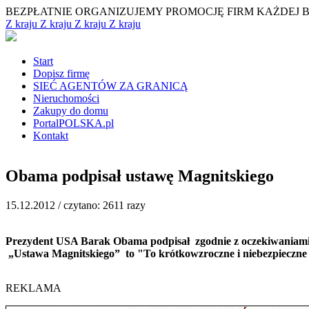
BEZPŁATNIE ORGANIZUJEMY PROMOCJĘ FIRM KAŻDEJ 
Z kraju
Z kraju
Z kraju
Z kraju
Start
Dopisz firmę
SIEĆ AGENTÓW ZA GRANICĄ
Nieruchomości
Zakupy do domu
PortalPOLSKA.pl
Kontakt
Obama podpisał ustawę Magnitskiego
15.12.2012 /
czytano: 2611 razy
Prezydent USA Barak Obama podpisał zgodnie z oczekiwaniami 
„Ustawa Magnitskiego” to "To krótkowzroczne i niebezpieczne 
REKLAMA