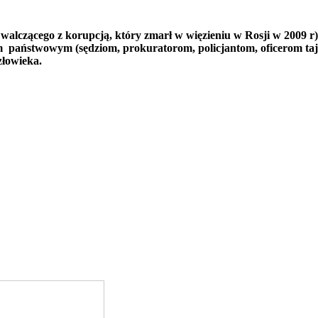
alczącego z korupcją, który zmarł w więzieniu w Rosji w 2009 r)
 państwowym (sędziom, prokuratorom, policjantom, oficerom ta
złowieka.