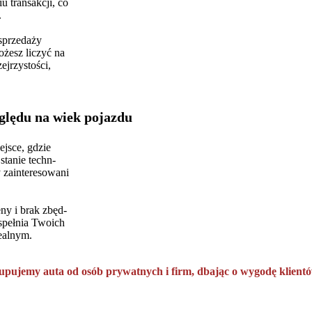
 transakcji, co
.
sprzedaży
żesz liczyć na
zejrzystości,
ględu na wiek pojazdu
jsce, gdzie
stanie techn-
y zainteresowani
ny i brak zbęd-
 spełnia Twoich
ealnym.
upujemy auta od osób prywatnych i firm, dbając o wygodę klientó