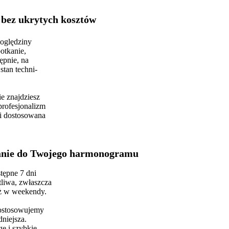
 bez ukrytych kosztów
 oględziny
otkanie,
ępnie, na
tan techni-
ie znajdziesz
profesjonalizm
i dostosowana
anie do Twojego harmonogramu
tępne 7 dni
tliwa, zwłaszcza
eż w weekendy.
dostosowujemy
niejsza.
ę i szybkie