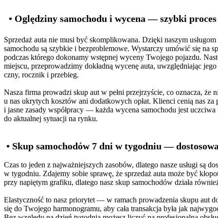
• Oględziny samochodu i wycena — szybki proces
Sprzedaż auta nie musi być skomplikowana. Dzięki naszym usługom
samochodu są szybkie i bezproblemowe. Wystarczy umówić się na sp
podczas którego dokonamy wstępnej wyceny Twojego pojazdu. Nast
miejscu, przeprowadzimy dokładną wycenę auta, uwzględniając jego s
czny, rocznik i przebieg.
Nasza firma prowadzi skup aut w pełni przejrzyście, co oznacza, że n
u nas ukrytych kosztów ani dodatkowych opłat. Klienci cenią nas za 
i jasne zasady współpracy — każda wycena samochodu jest uczciwa 
do aktualnej sytuacji na rynku.
• Skup samochodów 7 dni w tygodniu — dostosow
Czas to jeden z najważniejszych zasobów, dlatego nasze usługi są dos
w tygodniu. Zdajemy sobie sprawę, że sprzedaż auta może być kłopo
przy napiętym grafiku, dlatego nasz skup samochodów działa równi
Elastyczność to nasz priorytet — w ramach prowadzenia skupu aut 
się do Twojego harmonogramu, aby cała transakcja była jak najwygod
Bez względu na dzień tygodnia możesz liczyć na profesjonalną obsług