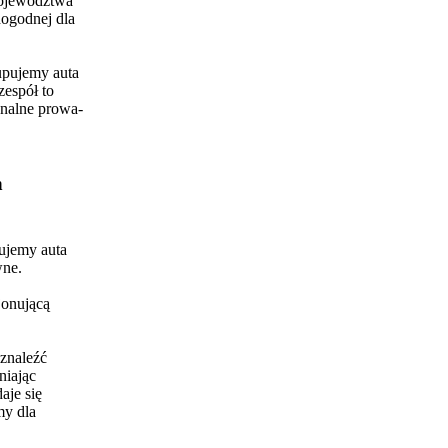
województwa
dogodnej dla
upujemy auta
zespół to
jonalne prowa-
m
ujemy auta
wne.
jonującą
znaleźć
niając
aje się
my dla