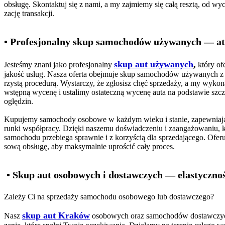
obsługę. Skontaktuj się z nami, a my zajmiemy się całą resztą, od wyc
zację transakcji.
• Profesjonalny skup samochodów używanych — at
skup aut używanych
,
Jesteśmy znani jako profesjonalny
który of
jakość usług. Nasza oferta obejmuje skup samochodów używanych z s
rzystą procedurą. Wystarczy, że zgłosisz chęć sprzedaży, a my wyko
wstępną wycenę i ustalimy ostateczną wycenę auta na podstawie sz
oględzin.
Kupujemy samochody osobowe w każdym wieku i stanie, zapewniaj
runki współpracy. Dzięki naszemu doświadczeniu i zaangażowaniu, 
samochodu przebiega sprawnie i z korzyścią dla sprzedającego. Ofe
sową obsługę, aby maksymalnie uprościć cały proces.
• Skup aut osobowych i dostawczych — elastyczność
Zależy Ci na sprzedaży samochodu osobowego lub dostawczego?
skup aut Kraków
Nasz
osobowych oraz samochodów dostawczyc