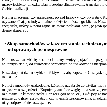
zanie, które spełni Twoje oczekiwania. Działamy na terenie całego 
mazowieckiego, umożliwiając wygodne sfinalizowanie transakcji w 
Ciebie lokalizacji.
Nie ma znaczenia, czy sprzedajesz pojazd firmowy, czy prywatny. K
używane, dbając o indywidualne podejście do każdego klienta. Nasz 
specjaliści, którzy w pełni zajmą się formalnościami, oferując profes
dzenie skupu aut.
• Skup samochodów w każdym stanie techniczny
— od sprawnych po niesprawne
Nie musisz martwić się o stan techniczny swojego pojazdu — przyjm
w każdym stanie, od całkowicie sprawnych po uszkodzone i niespra
Nasz skup aut działa szybko i efektywnie, aby zapewnić Ci satysfakc
transakcję.
Nawet samochody uszkodzone, które nie nadają się do użytku, mogą 
miejsce w naszej ofercie. Kupujemy auta bez względu na stan, zapew
minimalną ilość formalności. Bez względu na to, czy Twój pojazd nad
jeszcze do dalszej eksploatacji, czy wymaga zezłomowania, znajdzie
niego odpowiednie rozwiązanie.