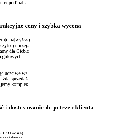
eny po finali-
rakcyjne ceny i szybka wycena
eruje najwyższą
zybką i przej-
namy dla Ciebie
czegółowych
ąc uczciwe wa-
każda sprzedaż
rujemy komplek-
 i dostosowanie do potrzeb klienta
h to rozwią-