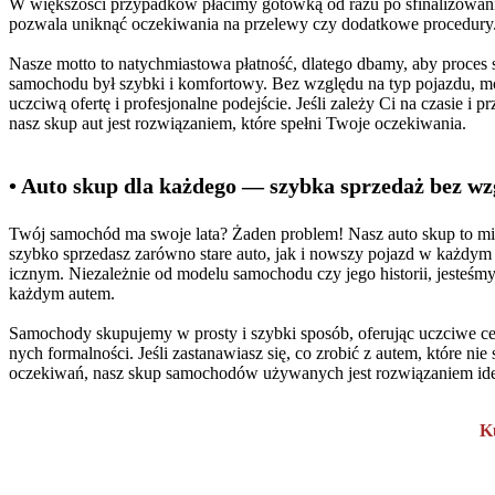
W większości przypadków płacimy gotówką od razu po sfinalizowaniu
pozwala uniknąć oczekiwania na przelewy czy dodatkowe procedury
Nasze motto to natychmiastowa płatność, dlatego dbamy, aby proces 
samochodu był szybki i komfortowy. Bez względu na typ pojazdu, mo
uczciwą ofertę i profesjonalne podejście. Jeśli zależy Ci na czasie i pr
nasz skup aut jest rozwiązaniem, które spełni Twoje oczekiwania.
• Auto skup dla każdego — szybka sprzedaż bez wz
Twój samochód ma swoje lata? Żaden problem! Nasz auto skup to mie
szybko sprzedasz zarówno stare auto, jak i nowszy pojazd w każdym 
icznym. Niezależnie od modelu samochodu czy jego historii, jesteśm
każdym autem.
Samochody skupujemy w prosty i szybki sposób, oferując uczciwe ce
nych formalności. Jeśli zastanawiasz się, co zrobić z autem, które nie
oczekiwań, nasz skup samochodów używanych jest rozwiązaniem id
K