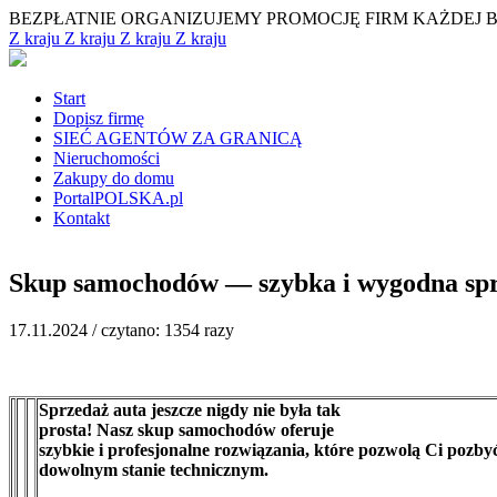
BEZPŁATNIE ORGANIZUJEMY PROMOCJĘ FIRM KAŻDEJ 
Z kraju
Z kraju
Z kraju
Z kraju
Start
Dopisz firmę
SIEĆ AGENTÓW ZA GRANICĄ
Nieruchomości
Zakupy do domu
PortalPOLSKA.pl
Kontakt
Skup samochodów — szybka i wygodna spr
17.11.2024 /
czytano: 1354 razy
Sprzedaż auta jeszcze nigdy nie była tak
prosta! Nasz skup samochodów oferuje
szybkie i profesjonalne rozwiązania, które pozwolą Ci pozby
dowolnym stanie technicznym.