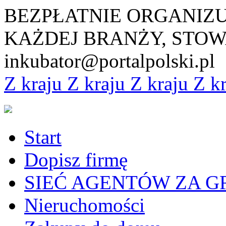
BEZPŁATNIE ORGANIZ
KAŻDEJ BRANŻY, STOW
inkubator@portalpolski.pl
Z kraju
Z kraju
Z kraju
Z k
Start
Dopisz firmę
SIEĆ AGENTÓW ZA G
Nieruchomości