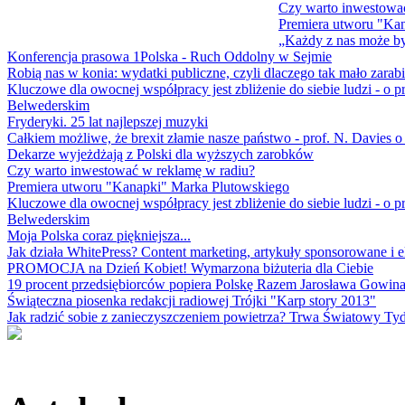
Czy warto inwestowa
Premiera utworu "Ka
„Każdy z nas może b
Konferencja prasowa 1Polska - Ruch Oddolny w Sejmie
Robią nas w konia: wydatki publiczne, czyli dlaczego tak mało zarab
Kluczowe dla owocnej współpracy jest zbliżenie do siebie ludzi - 
Belwederskim
Fryderyki. 25 lat najlepszej muzyki
Całkiem możliwe, że brexit złamie nasze państwo - prof. N. Davies o 
Dekarze wyjeżdżają z Polski dla wyższych zarobków
Czy warto inwestować w reklamę w radiu?
Premiera utworu "Kanapki" Marka Plutowskiego
Kluczowe dla owocnej współpracy jest zbliżenie do siebie ludzi - 
Belwederskim
Moja Polska coraz piękniejsza...
Jak działa WhitePress? Content marketing, artykuły sponsorowane i e
PROMOCJA na Dzień Kobiet! Wymarzona biżuteria dla Ciebie
19 procent przedsiębiorców popiera Polskę Razem Jarosława Gowin
Świąteczna piosenka redakcji radiowej Trójki "Karp story 2013"
Jak radzić sobie z zanieczyszczeniem powietrza? Trwa Światowy Tyd