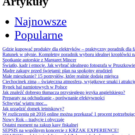
Artykuły
Najnowsze
Popularne
Gdzie kupować produkty dla elektryków – praktyczny poradnik dla
Ratunek w płynie. Kompletny poradnik wyboru idealnej kroplówki n
Spotkanie autorskie z Margaret Mincer
Światło, kadr i emocje. Jak wybrać idealnego fotografa w Pruszkowi
Mądre zakupy przed świętami: plan na spokojny grudzień
Małe mieszkanie? 15 pomysłów, które realnie dodają miejsca
Ciechocinek zimą – świąteczna atmosfera, wyjątkowe smaki i atrakcje
Rynek hal namiotowych w Polsce
Jak znaleźć dobrego tłumacza przysięgłego języka angielskiego?
Preparaty na odchudzanie - porównanie efektywności
Schwytać wiatru moc...
Jak urządzić domek letniskowy?
W rozliczeniu pit 2016 online można przekazać 1 procent potrzebują
Nowy Rok – tradycje i obyczaje
Ostatni moment na zakup kasy fiskalnej
SEPSIS na wspólnym koncercie z KRZAK EXPERIENCE!