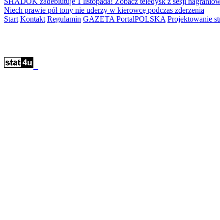
SHADOK zadebiutuje 1 listopada! Zobacz teledysk z sesji nagraniow
Niech prawie pół tony nie uderzy w kierowcę podczas zderzenia
Start
Kontakt
Regulamin
GAZETA PortalPOLSKA
Projektowanie 